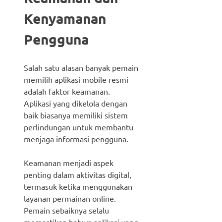
Kenyamanan
Pengguna
Salah satu alasan banyak pemain
memilih aplikasi mobile resmi
adalah faktor keamanan.
Aplikasi yang dikelola dengan
baik biasanya memiliki sistem
perlindungan untuk membantu
menjaga informasi pengguna.
Keamanan menjadi aspek
penting dalam aktivitas digital,
termasuk ketika menggunakan
layanan permainan online.
Pemain sebaiknya selalu