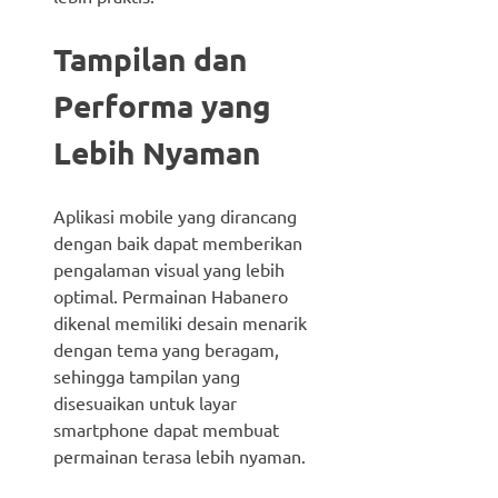
Tampilan dan
Performa yang
Lebih Nyaman
Aplikasi mobile yang dirancang
dengan baik dapat memberikan
pengalaman visual yang lebih
optimal. Permainan Habanero
dikenal memiliki desain menarik
dengan tema yang beragam,
sehingga tampilan yang
disesuaikan untuk layar
smartphone dapat membuat
permainan terasa lebih nyaman.