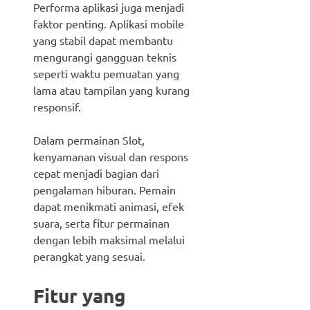
Performa aplikasi juga menjadi
faktor penting. Aplikasi mobile
yang stabil dapat membantu
mengurangi gangguan teknis
seperti waktu pemuatan yang
lama atau tampilan yang kurang
responsif.
Dalam permainan Slot,
kenyamanan visual dan respons
cepat menjadi bagian dari
pengalaman hiburan. Pemain
dapat menikmati animasi, efek
suara, serta fitur permainan
dengan lebih maksimal melalui
perangkat yang sesuai.
Fitur yang