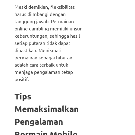
Meski demikian, fleksibilitas
harus diimbangi dengan
tanggung jawab. Permainan
online gambling memiliki unsur
keberuntungan, sehingga hasil
setiap putaran tidak dapat
dipastikan. Menikmati
permainan sebagai hiburan
adalah cara terbaik untuk
menjaga pengalaman tetap
positif.
Tips
Memaksimalkan
Pengalaman
Bermain Mobile