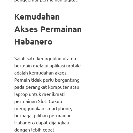
Kemudahan
Akses Permainan
Habanero
Salah satu keunggulan utama
bermain melalui aplikasi mobile
adalah kemudahan akses.
Pemain tidak perlu bergantung
pada perangkat komputer atau
laptop untuk menikmati
permainan Slot. Cukup
menggunakan smartphone,
berbagai pilihan permainan
Habanero dapat dijangkau
dengan lebih cepat.