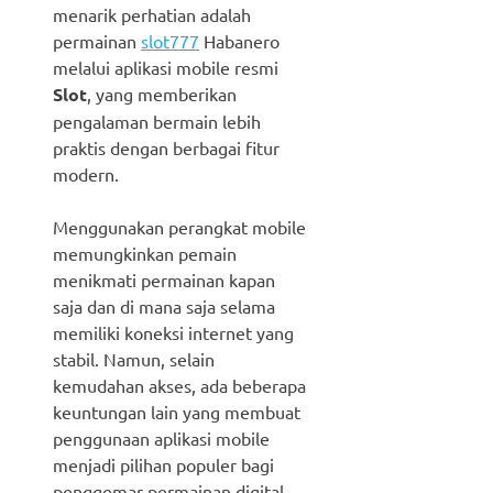
menarik perhatian adalah
permainan
slot777
Habanero
melalui aplikasi mobile resmi
Slot
, yang memberikan
pengalaman bermain lebih
praktis dengan berbagai fitur
modern.
Menggunakan perangkat mobile
memungkinkan pemain
menikmati permainan kapan
saja dan di mana saja selama
memiliki koneksi internet yang
stabil. Namun, selain
kemudahan akses, ada beberapa
keuntungan lain yang membuat
penggunaan aplikasi mobile
menjadi pilihan populer bagi
penggemar permainan digital.