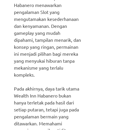
Habanero menawarkan
pengalaman Slot yang
mengutamakan kesederhanaan
dan kenyamanan. Dengan
gameplay yang mudah
dipahami, tampilan menarik, dan
konsep yang ringan, permainan
ini menjadi pilihan bagi mereka
yang menyukai hiburan tanpa
mekanisme yang terlalu
kompleks.
Pada akhirnya, daya tarik utama
Wealth Inn Habanero bukan
hanya terletak pada hasil dari
setiap putaran, tetapi juga pada
pengalaman bermain yang
ditawarkan. Memahami