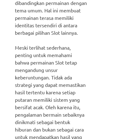
dibandingkan permainan dengan
tema umum. Hal ini membuat
permainan terasa memiliki
identitas tersendiri di antara
berbagai pilihan Slot lainnya.
Meski terlihat sederhana,
penting untuk memahami
bahwa permainan Slot tetap
mengandung unsur
keberuntungan. Tidak ada
strategi yang dapat memastikan
hasil tertentu karena setiap
putaran memiliki sistem yang
bersifat acak. Oleh karena itu,
pengalaman bermain sebaiknya
dinikmati sebagai bentuk
hiburan dan bukan sebagai cara
untuk mendapatkan hasil yang