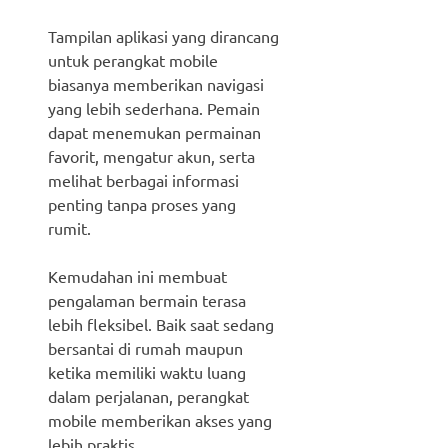
Tampilan aplikasi yang dirancang
untuk perangkat mobile
biasanya memberikan navigasi
yang lebih sederhana. Pemain
dapat menemukan permainan
favorit, mengatur akun, serta
melihat berbagai informasi
penting tanpa proses yang
rumit.
Kemudahan ini membuat
pengalaman bermain terasa
lebih fleksibel. Baik saat sedang
bersantai di rumah maupun
ketika memiliki waktu luang
dalam perjalanan, perangkat
mobile memberikan akses yang
lebih praktis.