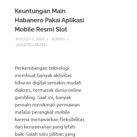
Keuntungan Main
Habanero Pakai Aplikasi
Mobile Resmi Slot
AUGUST 2, 2026
ADMIN
UNCATEGORIZED
Perkembangan teknologi
membuat banyak aktivitas
hiburan digital semakin mudah
diakses, termasuk dunia online
gambling. Saat ini, banyak
pemain menikmati permainan
melalui perangkat mobile
karena menawarkan fleksibilitas
dan kenyamanan yang lebih
baik. Salah satu pilihan yang