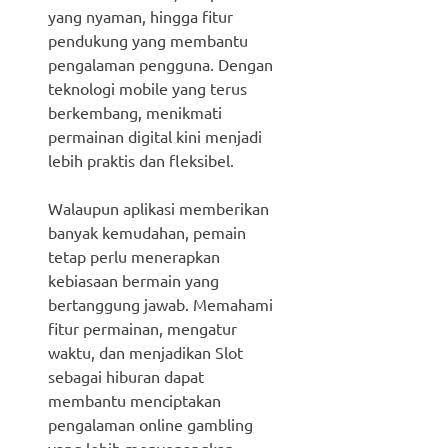
yang nyaman, hingga fitur
pendukung yang membantu
pengalaman pengguna. Dengan
teknologi mobile yang terus
berkembang, menikmati
permainan digital kini menjadi
lebih praktis dan fleksibel.
Walaupun aplikasi memberikan
banyak kemudahan, pemain
tetap perlu menerapkan
kebiasaan bermain yang
bertanggung jawab. Memahami
fitur permainan, mengatur
waktu, dan menjadikan Slot
sebagai hiburan dapat
membantu menciptakan
pengalaman online gambling