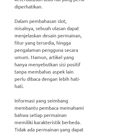
diperhatikan.
Dalam pembahasan slot,
misalnya, sebuah ulasan dapat
menjelaskan desain permainan,
fitur yang tersedia, hingga
pengalaman pengguna secara
umum. Namun, artikel yang
hanya menyebutkan sisi positif
tanpa membahas aspek lain
perlu dibaca dengan lebih hati-
hati.
Informasi yang seimbang
membantu pembaca memahami
bahwa setiap permainan
memiliki karakteristik berbeda.
Tidak ada permainan yang dapat