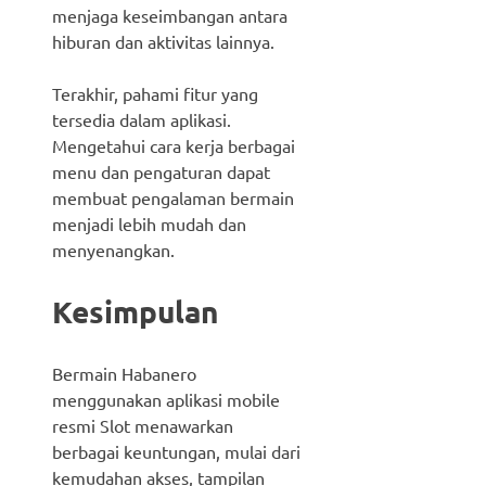
menjaga keseimbangan antara
hiburan dan aktivitas lainnya.
Terakhir, pahami fitur yang
tersedia dalam aplikasi.
Mengetahui cara kerja berbagai
menu dan pengaturan dapat
membuat pengalaman bermain
menjadi lebih mudah dan
menyenangkan.
Kesimpulan
Bermain Habanero
menggunakan aplikasi mobile
resmi Slot menawarkan
berbagai keuntungan, mulai dari
kemudahan akses, tampilan