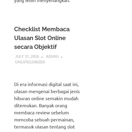
yang lebih menyenangkan.
Checklist Membaca
Ulasan Slot Online
secara Objektif
JULY 31, 2026
ADMIN
UNCATEGORIZED
Di era informasi digital saat ini,
ulasan mengenai berbagai jenis
hiburan online semakin mudah
ditemukan. Banyak orang
membaca review sebelum
mencoba sebuah permainan,
termasuk ulasan tentang slot