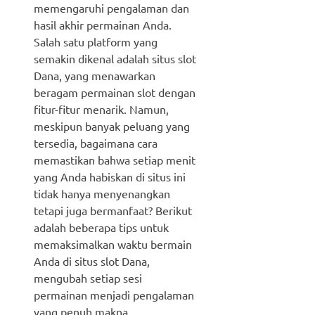
memengaruhi pengalaman dan
hasil akhir permainan Anda.
Salah satu platform yang
semakin dikenal adalah situs slot
Dana, yang menawarkan
beragam permainan slot dengan
fitur-fitur menarik. Namun,
meskipun banyak peluang yang
tersedia, bagaimana cara
memastikan bahwa setiap menit
yang Anda habiskan di situs ini
tidak hanya menyenangkan
tetapi juga bermanfaat? Berikut
adalah beberapa tips untuk
memaksimalkan waktu bermain
Anda di situs slot Dana,
mengubah setiap sesi
permainan menjadi pengalaman
yang penuh makna.