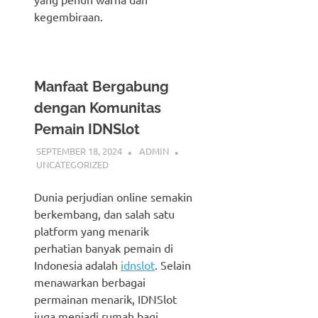
kegembiraan.
Manfaat Bergabung
dengan Komunitas
Pemain IDNSlot
SEPTEMBER 18, 2024
ADMIN
UNCATEGORIZED
Dunia perjudian online semakin
berkembang, dan salah satu
platform yang menarik
perhatian banyak pemain di
Indonesia adalah
idnslot
. Selain
menawarkan berbagai
permainan menarik, IDNSlot
juga menjadi rumah bagi