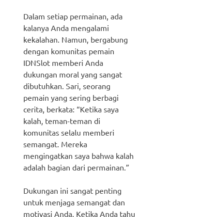
Dalam setiap permainan, ada
kalanya Anda mengalami
kekalahan. Namun, bergabung
dengan komunitas pemain
IDNSlot memberi Anda
dukungan moral yang sangat
dibutuhkan. Sari, seorang
pemain yang sering berbagi
cerita, berkata: “Ketika saya
kalah, teman-teman di
komunitas selalu memberi
semangat. Mereka
mengingatkan saya bahwa kalah
adalah bagian dari permainan.”
Dukungan ini sangat penting
untuk menjaga semangat dan
motivasi Anda. Ketika Anda tahu