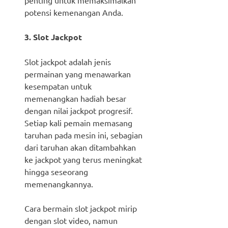
potensi kemenangan Anda.
3. Slot Jackpot
Slot jackpot adalah jenis
permainan yang menawarkan
kesempatan untuk
memenangkan hadiah besar
dengan nilai jackpot progresif.
Setiap kali pemain memasang
taruhan pada mesin ini, sebagian
dari taruhan akan ditambahkan
ke jackpot yang terus meningkat
hingga seseorang
memenangkannya.
Cara bermain slot jackpot mirip
dengan slot video, namun