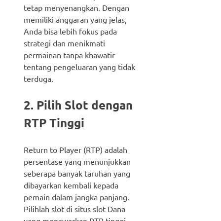
tetap menyenangkan. Dengan
memiliki anggaran yang jelas,
Anda bisa lebih fokus pada
strategi dan menikmati
permainan tanpa khawatir
tentang pengeluaran yang tidak
terduga.
2.
Pilih Slot dengan
RTP Tinggi
Return to Player (RTP) adalah
persentase yang menunjukkan
seberapa banyak taruhan yang
dibayarkan kembali kepada
pemain dalam jangka panjang.
Pilihlah slot di situs slot Dana
yang menawarkan RTP tinggi,