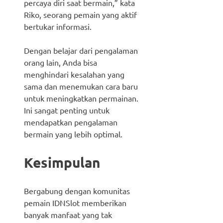
percaya diri saat bermain,” kata
Riko, seorang pemain yang aktif
bertukar informasi.
Dengan belajar dari pengalaman
orang lain, Anda bisa
menghindari kesalahan yang
sama dan menemukan cara baru
untuk meningkatkan permainan.
Ini sangat penting untuk
mendapatkan pengalaman
bermain yang lebih optimal.
Kesimpulan
Bergabung dengan komunitas
pemain IDNSlot memberikan
banyak manfaat yang tak