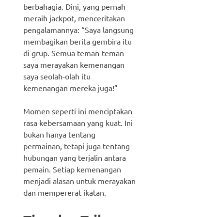
berbahagia. Dini, yang pernah
meraih jackpot, menceritakan
pengalamannya: “Saya langsung
membagikan berita gembira itu
di grup. Semua teman-teman
saya merayakan kemenangan
saya seolah-olah itu
kemenangan mereka juga!”
Momen seperti ini menciptakan
rasa kebersamaan yang kuat. Ini
bukan hanya tentang
permainan, tetapi juga tentang
hubungan yang terjalin antara
pemain. Setiap kemenangan
menjadi alasan untuk merayakan
dan mempererat ikatan.