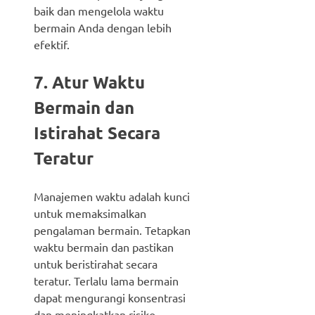
baik dan mengelola waktu
bermain Anda dengan lebih
efektif.
7.
Atur Waktu
Bermain dan
Istirahat Secara
Teratur
Manajemen waktu adalah kunci
untuk memaksimalkan
pengalaman bermain. Tetapkan
waktu bermain dan pastikan
untuk beristirahat secara
teratur. Terlalu lama bermain
dapat mengurangi konsentrasi
dan meningkatkan risiko