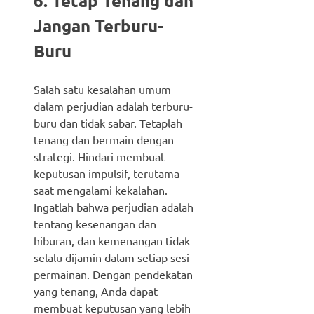
6.
Tetap Tenang dan
Jangan Terburu-
Buru
Salah satu kesalahan umum
dalam perjudian adalah terburu-
buru dan tidak sabar. Tetaplah
tenang dan bermain dengan
strategi. Hindari membuat
keputusan impulsif, terutama
saat mengalami kekalahan.
Ingatlah bahwa perjudian adalah
tentang kesenangan dan
hiburan, dan kemenangan tidak
selalu dijamin dalam setiap sesi
permainan. Dengan pendekatan
yang tenang, Anda dapat
membuat keputusan yang lebih