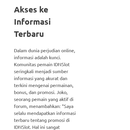
Akses ke
Informasi
Terbaru
Dalam dunia perjudian online,
informasi adalah kunci.
Komunitas pemain IDNSlot
seringkali menjadi sumber
informasi yang akurat dan
terkini mengenai permainan,
bonus, dan promosi. Joko,
seorang pemain yang aktif di
forum, menambahkan: “Saya
selalu mendapatkan informasi
terbaru tentang promosi di
IDNSlot. Hal ini sangat