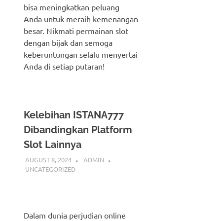
bisa meningkatkan peluang
Anda untuk meraih kemenangan
besar. Nikmati permainan slot
dengan bijak dan semoga
keberuntungan selalu menyertai
Anda di setiap putaran!
Kelebihan ISTANA777
Dibandingkan Platform
Slot Lainnya
AUGUST 8, 2024
ADMIN
UNCATEGORIZED
Dalam dunia perjudian online