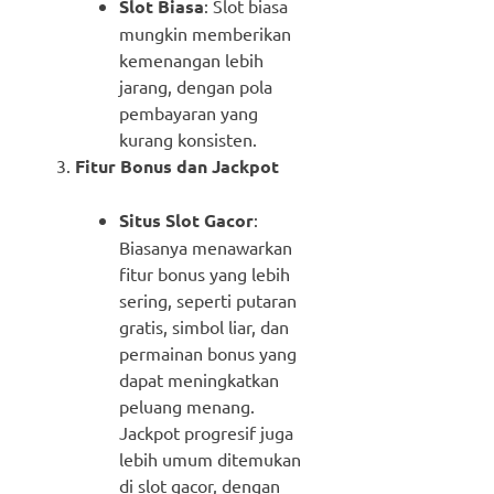
Slot Biasa
: Slot biasa
mungkin memberikan
kemenangan lebih
jarang, dengan pola
pembayaran yang
kurang konsisten.
Fitur Bonus dan Jackpot
Situs Slot Gacor
:
Biasanya menawarkan
fitur bonus yang lebih
sering, seperti putaran
gratis, simbol liar, dan
permainan bonus yang
dapat meningkatkan
peluang menang.
Jackpot progresif juga
lebih umum ditemukan
di slot gacor, dengan