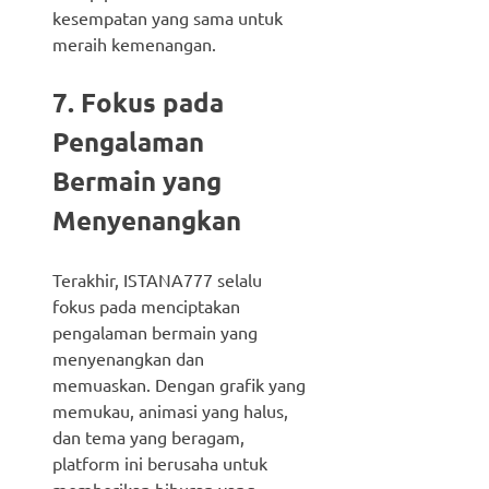
kesempatan yang sama untuk
meraih kemenangan.
7. Fokus pada
Pengalaman
Bermain yang
Menyenangkan
Terakhir, ISTANA777 selalu
fokus pada menciptakan
pengalaman bermain yang
menyenangkan dan
memuaskan. Dengan grafik yang
memukau, animasi yang halus,
dan tema yang beragam,
platform ini berusaha untuk