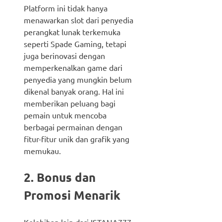
Platform ini tidak hanya
menawarkan slot dari penyedia
perangkat lunak terkemuka
seperti Spade Gaming, tetapi
juga berinovasi dengan
memperkenalkan game dari
penyedia yang mungkin belum
dikenal banyak orang. Hal ini
memberikan peluang bagi
pemain untuk mencoba
berbagai permainan dengan
fitur-fitur unik dan grafik yang
memukau.
2. Bonus dan
Promosi Menarik