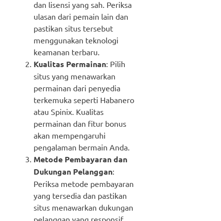
dan lisensi yang sah. Periksa
ulasan dari pemain lain dan
pastikan situs tersebut
menggunakan teknologi
keamanan terbaru.
Kualitas Permainan
: Pilih
situs yang menawarkan
permainan dari penyedia
terkemuka seperti Habanero
atau Spinix. Kualitas
permainan dan fitur bonus
akan mempengaruhi
pengalaman bermain Anda.
Metode Pembayaran dan
Dukungan Pelanggan
:
Periksa metode pembayaran
yang tersedia dan pastikan
situs menawarkan dukungan
pelanggan yang responsif