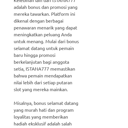
Kelebihan lain dari ISTANA777
adalah bonus dan promosi yang
mereka tawarkan. Platform ini
dikenal dengan berbagai
penawaran menarik yang dapat
meningkatkan peluang Anda
untuk menang. Mulai dari bonus
selamat datang untuk pemain
baru hingga promosi
berkelanjutan bagi anggota
setia, ISTANA777 memastikan
bahwa pemain mendapatkan
nilai lebih dari setiap putaran
slot yang mereka mainkan.
Misalnya, bonus selamat datang
yang murah hati dan program
loyalitas yang memberikan
hadiah eksklusif adalah salah