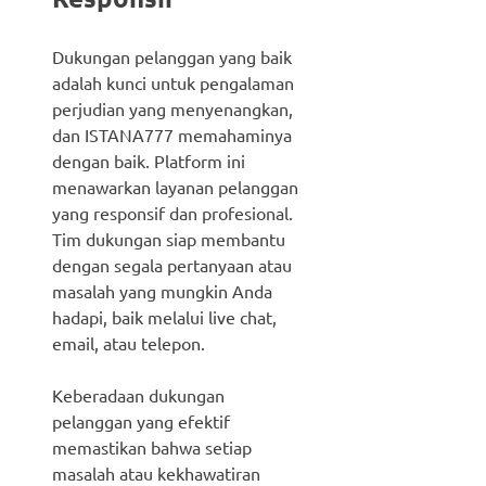
Dukungan pelanggan yang baik
adalah kunci untuk pengalaman
perjudian yang menyenangkan,
dan ISTANA777 memahaminya
dengan baik. Platform ini
menawarkan layanan pelanggan
yang responsif dan profesional.
Tim dukungan siap membantu
dengan segala pertanyaan atau
masalah yang mungkin Anda
hadapi, baik melalui live chat,
email, atau telepon.
Keberadaan dukungan
pelanggan yang efektif
memastikan bahwa setiap
masalah atau kekhawatiran