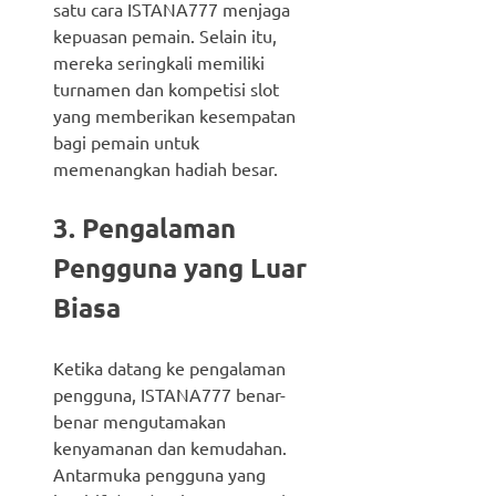
satu cara ISTANA777 menjaga
kepuasan pemain. Selain itu,
mereka seringkali memiliki
turnamen dan kompetisi slot
yang memberikan kesempatan
bagi pemain untuk
memenangkan hadiah besar.
3. Pengalaman
Pengguna yang Luar
Biasa
Ketika datang ke pengalaman
pengguna, ISTANA777 benar-
benar mengutamakan
kenyamanan dan kemudahan.
Antarmuka pengguna yang