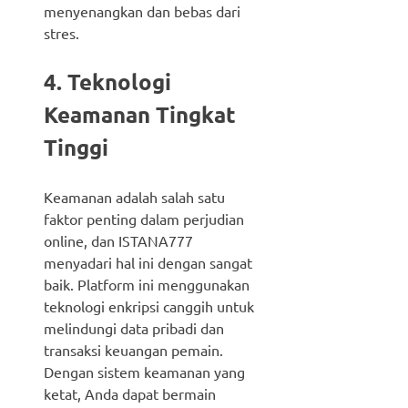
menyenangkan dan bebas dari
stres.
4. Teknologi
Keamanan Tingkat
Tinggi
Keamanan adalah salah satu
faktor penting dalam perjudian
online, dan ISTANA777
menyadari hal ini dengan sangat
baik. Platform ini menggunakan
teknologi enkripsi canggih untuk
melindungi data pribadi dan
transaksi keuangan pemain.
Dengan sistem keamanan yang
ketat, Anda dapat bermain