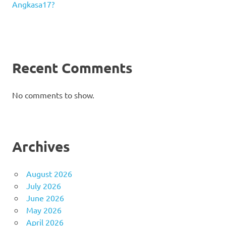
Angkasa17?
Recent Comments
No comments to show.
Archives
August 2026
July 2026
June 2026
May 2026
April 2026