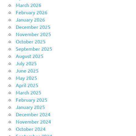
March 2026
February 2026
January 2026
December 2025
November 2025
October 2025
September 2025
August 2025
July 2025
June 2025
May 2025
April 2025
March 2025
February 2025
January 2025
December 2024
November 2024
October 2024