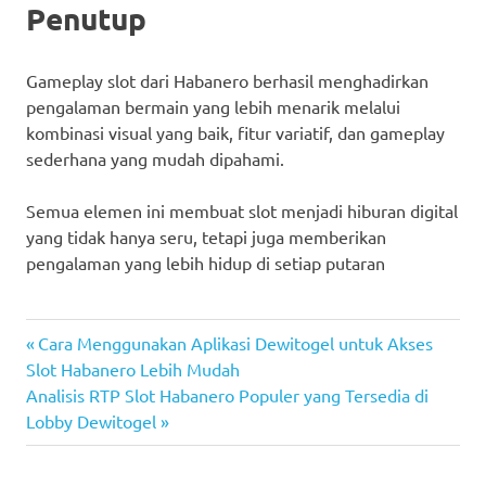
Penutup
Gameplay slot dari
Habanero
berhasil menghadirkan
pengalaman bermain yang lebih menarik melalui
kombinasi visual yang baik, fitur variatif, dan gameplay
sederhana yang mudah dipahami.
Semua elemen ini membuat slot menjadi hiburan digital
yang tidak hanya seru, tetapi juga memberikan
pengalaman yang lebih hidup di setiap putaran
Previous
Post
Cara Menggunakan Aplikasi Dewitogel untuk Akses
Post:
Slot Habanero Lebih Mudah
navigation
Next
Analisis RTP Slot Habanero Populer yang Tersedia di
Post:
Lobby Dewitogel