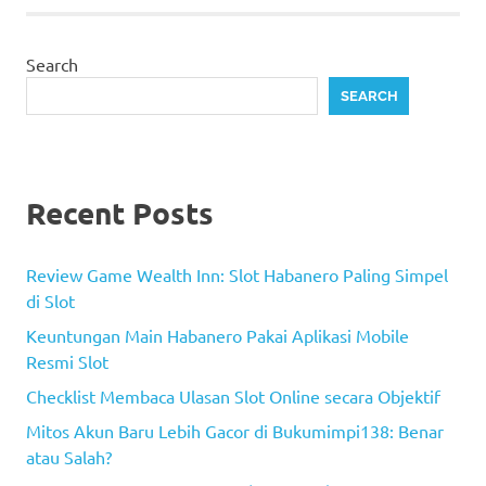
Search
SEARCH
Recent Posts
Review Game Wealth Inn: Slot Habanero Paling Simpel
di Slot
Keuntungan Main Habanero Pakai Aplikasi Mobile
Resmi Slot
Checklist Membaca Ulasan Slot Online secara Objektif
Mitos Akun Baru Lebih Gacor di Bukumimpi138: Benar
atau Salah?