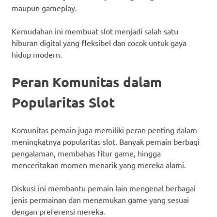
maupun gameplay.
Kemudahan ini membuat slot menjadi salah satu
hiburan digital yang fleksibel dan cocok untuk gaya
hidup modern.
Peran Komunitas dalam
Popularitas Slot
Komunitas pemain juga memiliki peran penting dalam
meningkatnya popularitas slot. Banyak pemain berbagi
pengalaman, membahas fitur game, hingga
menceritakan momen menarik yang mereka alami.
Diskusi ini membantu pemain lain mengenal berbagai
jenis permainan dan menemukan game yang sesuai
dengan preferensi mereka.