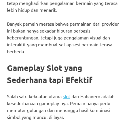
tetap menghadirkan pengalaman bermain yang terasa
lebih hidup dan menarik.
Banyak pemain merasa bahwa permainan dari provider
ini bukan hanya sekadar hiburan berbasis
keberuntungan, tetapi juga pengalaman visual dan
interaktif yang membuat setiap sesi bermain terasa
berbeda.
Gameplay Slot yang
Sederhana tapi Efektif
Salah satu kekuatan utama
slot
dari
Habanero
adalah
kesederhanaan gameplay-nya. Pemain hanya perlu
memutar gulungan dan menunggu hasil kombinasi
simbol yang muncul di layar.