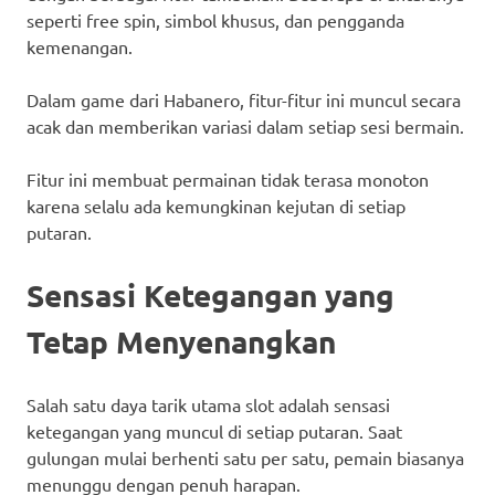
seperti free spin, simbol khusus, dan pengganda
kemenangan.
Dalam game dari
Habanero
, fitur-fitur ini muncul secara
acak dan memberikan variasi dalam setiap sesi bermain.
Fitur ini membuat permainan tidak terasa monoton
karena selalu ada kemungkinan kejutan di setiap
putaran.
Sensasi Ketegangan yang
Tetap Menyenangkan
Salah satu daya tarik utama slot adalah sensasi
ketegangan yang muncul di setiap putaran. Saat
gulungan mulai berhenti satu per satu, pemain biasanya
menunggu dengan penuh harapan.