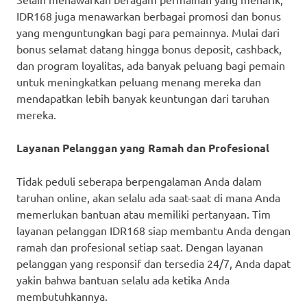
IDR168 juga menawarkan berbagai promosi dan bonus
yang menguntungkan bagi para pemainnya. Mulai dari
bonus selamat datang hingga bonus deposit, cashback,
dan program loyalitas, ada banyak peluang bagi pemain
untuk meningkatkan peluang menang mereka dan
mendapatkan lebih banyak keuntungan dari taruhan
mereka.
Layanan Pelanggan yang Ramah dan Profesional
Tidak peduli seberapa berpengalaman Anda dalam
taruhan online, akan selalu ada saat-saat di mana Anda
memerlukan bantuan atau memiliki pertanyaan. Tim
layanan pelanggan IDR168 siap membantu Anda dengan
ramah dan profesional setiap saat. Dengan layanan
pelanggan yang responsif dan tersedia 24/7, Anda dapat
yakin bahwa bantuan selalu ada ketika Anda
membutuhkannya.