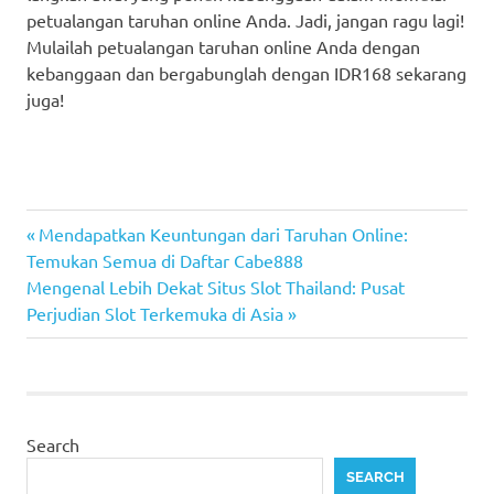
petualangan taruhan online Anda. Jadi, jangan ragu lagi!
Mulailah petualangan taruhan online Anda dengan
kebanggaan dan bergabunglah dengan IDR168 sekarang
juga!
Previous
Post
Mendapatkan Keuntungan dari Taruhan Online:
Post:
Temukan Semua di Daftar Cabe888
navigation
Next
Mengenal Lebih Dekat Situs Slot Thailand: Pusat
Post:
Perjudian Slot Terkemuka di Asia
Search
SEARCH