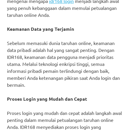
mengenai mengapa
idr168 login
menjadi langkah awal
yang penuh kebanggaan dalam memulai petualangan
taruhan online Anda.
Keamanan Data yang Terjamin
Sebelum memasuki dunia taruhan online, keamanan
data pribadi adalah hal yang sangat penting. Dengan
IDR168, keamanan data pengguna menjadi prioritas
utama. Melalui teknologi enkripsi tinggi, semua
informasi pribadi pemain terlindungi dengan baik,
memberi Anda ketenangan pikiran saat Anda login dan
bermain.
Proses Login yang Mudah dan Cepat
Proses login yang mudah dan cepat adalah langkah awal
penting dalam memulai petualangan taruhan online
Anda. IDR168 menyediakan proses login yang