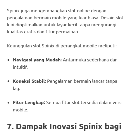
Spinix juga mengembangkan slot online dengan
pengalaman bermain mobile yang luar biasa. Desain slot
kini dioptimalkan untuk layar kecil tanpa mengurangi
kualitas grafis dan fitur permainan.
Keunggulan slot Spinix di perangkat mobile meliputi:
Navigasi yang Mudah:
Antarmuka sederhana dan
intuitif.
Koneksi Stabil:
Pengalaman bermain lancar tanpa
lag.
Fitur Lengkap:
Semua fitur slot tersedia dalam versi
mobile.
7. Dampak Inovasi Spinix bagi