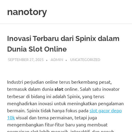
Skip
nanotory
to
content
Inovasi Terbaru dari Spinix dalam
Dunia Slot Online
SEPTEMBER 27, 2025
ADMIN
UNCATEGORIZED
Industri perjudian online terus berkembang pesat,
termasuk dalam dunia
slot
online. Salah satu inovator
terbesar di bidang ini adalah Spinix, yang terus
menghadirkan inovasi untuk meningkatkan pengalaman
bermain. Spinix tidak hanya fokus pada
slot gacor depo
10k
visual dan tema permainan, tetapi juga
mengembangkan fitur-fitur baru yang membuat
permainan slot lebih menarik, interaktif, dan penuh