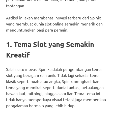
tantangan.
Artikel ini akan membahas inovasi terbaru dari Spinix
yang membuat dunia slot online semakin menarik dan
menguntungkan bagi para pemain.
1. Tema Slot yang Semakin
Kreatif
Salah satu inovasi Spinix adalah pengembangan tema
slot yang beragam dan unik. Tidak lagi sekadar tema
klasik seperti buah atau angka, Spinix menghadirkan
tema yang memikat seperti dunia fantasi, petualangan
bawah laut, mitologi, hingga alam liar. Tema-tema ini
tidak hanya memperkaya visual tetapi juga memberikan
pengalaman bermain yang lebih hidup.