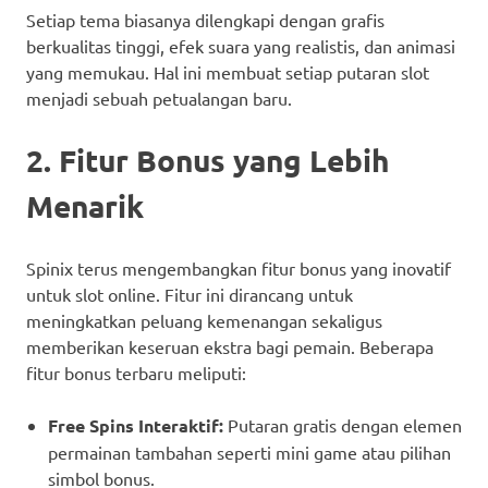
Setiap tema biasanya dilengkapi dengan grafis
berkualitas tinggi, efek suara yang realistis, dan animasi
yang memukau. Hal ini membuat setiap putaran slot
menjadi sebuah petualangan baru.
2. Fitur Bonus yang Lebih
Menarik
Spinix terus mengembangkan fitur bonus yang inovatif
untuk slot online. Fitur ini dirancang untuk
meningkatkan peluang kemenangan sekaligus
memberikan keseruan ekstra bagi pemain. Beberapa
fitur bonus terbaru meliputi:
Free Spins Interaktif:
Putaran gratis dengan elemen
permainan tambahan seperti mini game atau pilihan
simbol bonus.