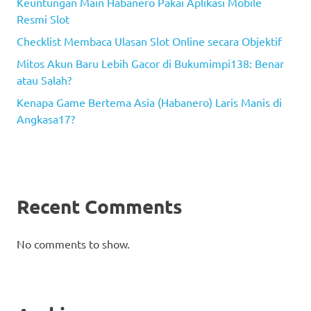
Keuntungan Main Habanero Pakai Aplikasi Mobile
Resmi Slot
Checklist Membaca Ulasan Slot Online secara Objektif
Mitos Akun Baru Lebih Gacor di Bukumimpi138: Benar
atau Salah?
Kenapa Game Bertema Asia (Habanero) Laris Manis di
Angkasa17?
Recent Comments
No comments to show.