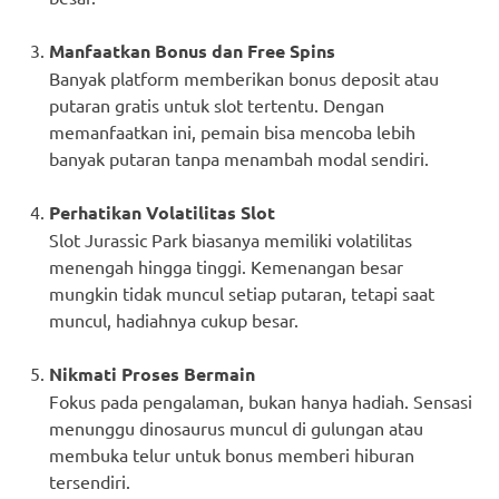
Manfaatkan Bonus dan Free Spins
Banyak platform memberikan bonus deposit atau
putaran gratis untuk slot tertentu. Dengan
memanfaatkan ini, pemain bisa mencoba lebih
banyak putaran tanpa menambah modal sendiri.
Perhatikan Volatilitas Slot
Slot Jurassic Park biasanya memiliki volatilitas
menengah hingga tinggi. Kemenangan besar
mungkin tidak muncul setiap putaran, tetapi saat
muncul, hadiahnya cukup besar.
Nikmati Proses Bermain
Fokus pada pengalaman, bukan hanya hadiah. Sensasi
menunggu dinosaurus muncul di gulungan atau
membuka telur untuk bonus memberi hiburan
tersendiri.