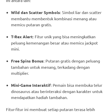
ini antara lain:
Wild dan Scatter Symbols
: Simbol liar dan scatter
membantu membentuk kombinasi menang atau
memicu putaran gratis.
T-Rex Alert
: Fitur unik yang bisa meningkatkan
peluang kemenangan besar atau memicu jackpot
mini.
Free Spins Bonus
: Putaran gratis dengan peluang
tambahan untuk menang, terkadang dengan
multiplier.
Mini-Game Interaktif
: Pemain bisa membuka telur
dinosaurus atau berinteraksi dengan karakter untuk
mendapatkan hadiah tambahan.
Fitur-fitur ini membuat setiap putaran terasa lebih