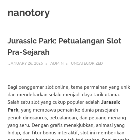
Skip
nanotory
to
content
Jurassic Park: Petualangan Slot
Pra-Sejarah
JANUARY 26, 2026
ADMIN
UNCATEGORIZED
Bagi penggemar slot online, tema permainan yang unik
dan mendebarkan selalu menjadi daya tarik utama.
Salah satu slot yang cukup populer adalah
Jurassic
Park
, yang membawa pemain ke dunia prasejarah
penuh dinosaurus, petualangan, dan peluang menang
yang seru. Dengan grafis menakjubkan, animasi yang
hidup, dan fitur bonus interaktif, slot ini memberikan
pengalaman bermain yang tak terlupakan. Bagi mereka