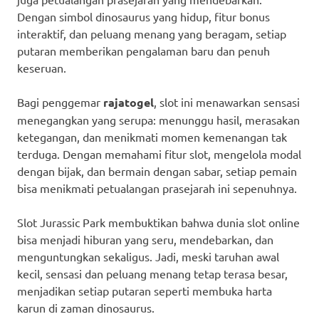
Dengan simbol dinosaurus yang hidup, fitur bonus
interaktif, dan peluang menang yang beragam, setiap
putaran memberikan pengalaman baru dan penuh
keseruan.
Bagi penggemar
rajatogel
, slot ini menawarkan sensasi
menegangkan yang serupa: menunggu hasil, merasakan
ketegangan, dan menikmati momen kemenangan tak
terduga. Dengan memahami fitur slot, mengelola modal
dengan bijak, dan bermain dengan sabar, setiap pemain
bisa menikmati petualangan prasejarah ini sepenuhnya.
Slot Jurassic Park membuktikan bahwa dunia slot online
bisa menjadi hiburan yang seru, mendebarkan, dan
menguntungkan sekaligus. Jadi, meski taruhan awal
kecil, sensasi dan peluang menang tetap terasa besar,
menjadikan setiap putaran seperti membuka harta
karun di zaman dinosaurus.