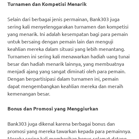
Turnamen dan Kompetisi Menarik
Selain dari berbagai jenis permainan, Bank303 juga
sering kali menyelenggarakan turnamen dan kompetisi
yang menarik. Ini adalah kesempatan bagi para pemain
untuk bersaing dengan pemain lain dan menguji
keahlian mereka dalam situasi yang lebih menantang.
Turnamen ini sering kali menawarkan hadiah uang tunai
besar dan hadiah menarik lainnya, yang membuatnya
menjadi ajang yang sangat diminati oleh para pemain.
Dengan berpartisipasi dalam turnamen ini, pemain
dapat mengembangkan keahlian mereka dan meraih
kemenangan besar.
Bonus dan Promosi yang Menggiurkan
Bank303 juga dikenal karena berbagai bonus dan
promosi yang mereka tawarkan kepada para pemainnya.
Mereka sering kali memberikan bonus selamat datang