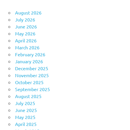
August 2026
July 2026
June 2026
May 2026
April 2026
March 2026
February 2026
January 2026
December 2025
November 2025
October 2025
September 2025
August 2025
July 2025
June 2025
May 2025
April 2025