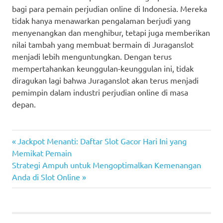
bagi para pemain perjudian online di Indonesia. Mereka
tidak hanya menawarkan pengalaman berjudi yang
menyenangkan dan menghibur, tetapi juga memberikan
nilai tambah yang membuat bermain di Juraganslot
menjadi lebih menguntungkan. Dengan terus
mempertahankan keunggulan-keunggulan ini, tidak
diragukan lagi bahwa Juraganslot akan terus menjadi
pemimpin dalam industri perjudian online di masa
depan.
Previous
Post
Jackpot Menanti: Daftar Slot Gacor Hari Ini yang
Post:
Memikat Pemain
navigation
Next
Strategi Ampuh untuk Mengoptimalkan Kemenangan
Post:
Anda di Slot Online