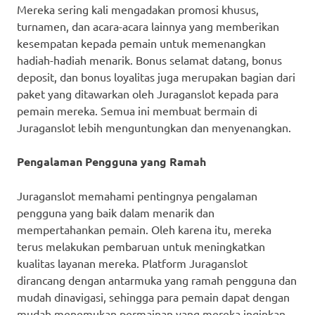
Mereka sering kali mengadakan promosi khusus,
turnamen, dan acara-acara lainnya yang memberikan
kesempatan kepada pemain untuk memenangkan
hadiah-hadiah menarik. Bonus selamat datang, bonus
deposit, dan bonus loyalitas juga merupakan bagian dari
paket yang ditawarkan oleh Juraganslot kepada para
pemain mereka. Semua ini membuat bermain di
Juraganslot lebih menguntungkan dan menyenangkan.
Pengalaman Pengguna yang Ramah
Juraganslot memahami pentingnya pengalaman
pengguna yang baik dalam menarik dan
mempertahankan pemain. Oleh karena itu, mereka
terus melakukan pembaruan untuk meningkatkan
kualitas layanan mereka. Platform Juraganslot
dirancang dengan antarmuka yang ramah pengguna dan
mudah dinavigasi, sehingga para pemain dapat dengan
mudah menemukan permainan yang mereka inginkan