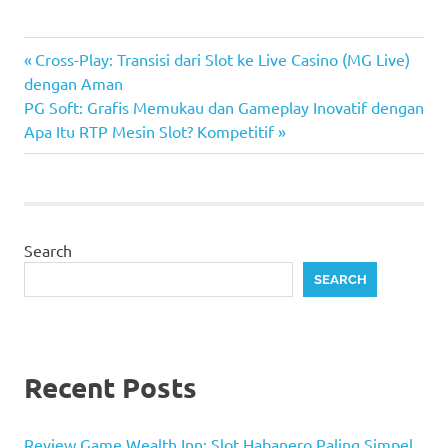
Previous
Post
Cross-Play: Transisi dari Slot ke Live Casino (MG Live)
Post:
dengan Aman
navigation
Next
PG Soft: Grafis Memukau dan Gameplay Inovatif dengan
Post:
Apa Itu RTP Mesin Slot? Kompetitif
Search
SEARCH
Recent Posts
Review Game Wealth Inn: Slot Habanero Paling Simpel