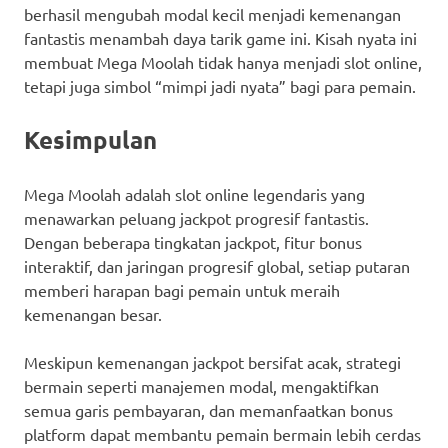
berhasil mengubah modal kecil menjadi kemenangan
fantastis menambah daya tarik game ini. Kisah nyata ini
membuat Mega Moolah tidak hanya menjadi slot online,
tetapi juga simbol “mimpi jadi nyata” bagi para pemain.
Kesimpulan
Mega Moolah adalah slot online legendaris yang
menawarkan peluang jackpot progresif fantastis.
Dengan beberapa tingkatan jackpot, fitur bonus
interaktif, dan jaringan progresif global, setiap putaran
memberi harapan bagi pemain untuk meraih
kemenangan besar.
Meskipun kemenangan jackpot bersifat acak, strategi
bermain seperti manajemen modal, mengaktifkan
semua garis pembayaran, dan memanfaatkan bonus
platform dapat membantu pemain bermain lebih cerdas