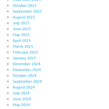
October 2025
September 2025
August 2025
July 2025
June 2025
May 2025
April 2025
March 2025
February 2025
January 2025
December 2024
November 2024
October 2024
September 2024
August 2024
July 2024
June 2024
May 2024