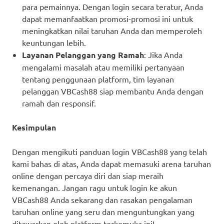
para pemainnya. Dengan login secara teratur, Anda
dapat memanfaatkan promosi-promosi ini untuk
meningkatkan nilai taruhan Anda dan memperoleh
keuntungan lebih.
Layanan Pelanggan yang Ramah
: Jika Anda
mengalami masalah atau memiliki pertanyaan
tentang penggunaan platform, tim layanan
pelanggan VBCash88 siap membantu Anda dengan
ramah dan responsif.
Kesimpulan
Dengan mengikuti panduan login VBCash88 yang telah
kami bahas di atas, Anda dapat memasuki arena taruhan
online dengan percaya diri dan siap meraih
kemenangan. Jangan ragu untuk login ke akun
VBCash88 Anda sekarang dan rasakan pengalaman
taruhan online yang seru dan menguntungkan yang
ditawarkan oleh platform terkemuka ini!