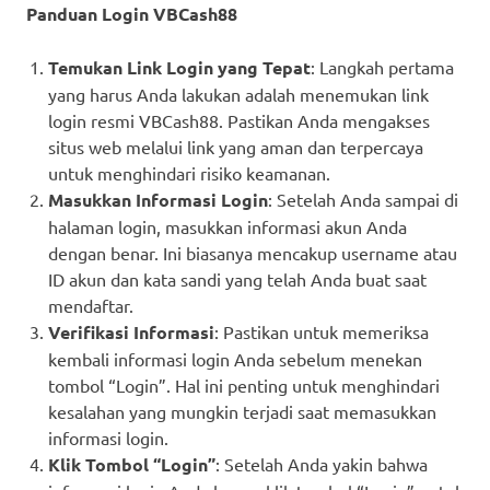
Panduan Login VBCash88
Temukan Link Login yang Tepat
: Langkah pertama
yang harus Anda lakukan adalah menemukan link
login resmi VBCash88. Pastikan Anda mengakses
situs web melalui link yang aman dan terpercaya
untuk menghindari risiko keamanan.
Masukkan Informasi Login
: Setelah Anda sampai di
halaman login, masukkan informasi akun Anda
dengan benar. Ini biasanya mencakup username atau
ID akun dan kata sandi yang telah Anda buat saat
mendaftar.
Verifikasi Informasi
: Pastikan untuk memeriksa
kembali informasi login Anda sebelum menekan
tombol “Login”. Hal ini penting untuk menghindari
kesalahan yang mungkin terjadi saat memasukkan
informasi login.
Klik Tombol “Login”
: Setelah Anda yakin bahwa