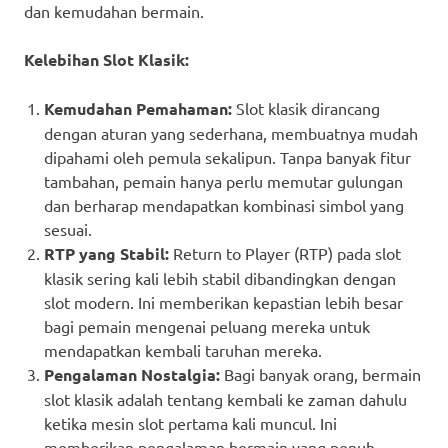
dan kemudahan bermain.
Kelebihan Slot Klasik:
Kemudahan Pemahaman:
Slot klasik dirancang
dengan aturan yang sederhana, membuatnya mudah
dipahami oleh pemula sekalipun. Tanpa banyak fitur
tambahan, pemain hanya perlu memutar gulungan
dan berharap mendapatkan kombinasi simbol yang
sesuai.
RTP yang Stabil:
Return to Player (RTP) pada slot
klasik sering kali lebih stabil dibandingkan dengan
slot modern. Ini memberikan kepastian lebih besar
bagi pemain mengenai peluang mereka untuk
mendapatkan kembali taruhan mereka.
Pengalaman Nostalgia:
Bagi banyak orang, bermain
slot klasik adalah tentang kembali ke zaman dahulu
ketika mesin slot pertama kali muncul. Ini
memberikan pengalaman bermain yang penuh