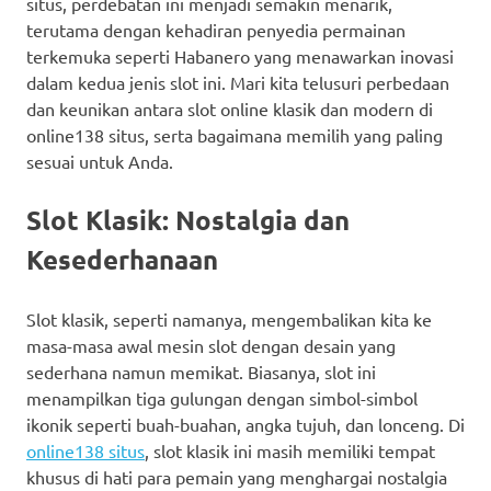
situs, perdebatan ini menjadi semakin menarik,
terutama dengan kehadiran penyedia permainan
terkemuka seperti Habanero yang menawarkan inovasi
dalam kedua jenis slot ini. Mari kita telusuri perbedaan
dan keunikan antara slot online klasik dan modern di
online138 situs, serta bagaimana memilih yang paling
sesuai untuk Anda.
Slot Klasik: Nostalgia dan
Kesederhanaan
Slot klasik, seperti namanya, mengembalikan kita ke
masa-masa awal mesin slot dengan desain yang
sederhana namun memikat. Biasanya, slot ini
menampilkan tiga gulungan dengan simbol-simbol
ikonik seperti buah-buahan, angka tujuh, dan lonceng. Di
online138 situs
, slot klasik ini masih memiliki tempat
khusus di hati para pemain yang menghargai nostalgia