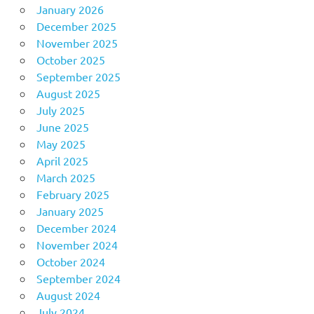
January 2026
December 2025
November 2025
October 2025
September 2025
August 2025
July 2025
June 2025
May 2025
April 2025
March 2025
February 2025
January 2025
December 2024
November 2024
October 2024
September 2024
August 2024
July 2024