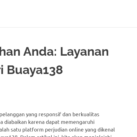
an Anda: Layanan
i Buaya138
 pelanggan yang responsif dan berkualitas
bisa diabaikan karena dapat memengaruhi
ah satu platform perjudian online yang dikenal
a138. Dalam artikel ini, kita akan menjelajahi