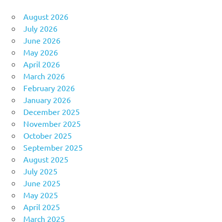
August 2026
July 2026
June 2026
May 2026
April 2026
March 2026
February 2026
January 2026
December 2025
November 2025
October 2025
September 2025
August 2025
July 2025
June 2025
May 2025
April 2025
March 2025