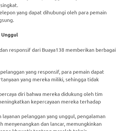
singkat.
elepon yang dapat dihubungi oleh para pemain
gsung.
 Unggul
 dan responsif dari Buaya138 memberikan berbagai
 pelanggan yang responsif, para pemain dapat
tanyaan yang mereka miliki, sehingga tidak
percaya diri bahwa mereka didukung oleh tim
 meningkatkan kepercayaan mereka terhadap
n layanan pelanggan yang unggul, pengalaman
bih menyenangkan dan lancar, memungkinkan
npa khawatir tentang masalah teknis.