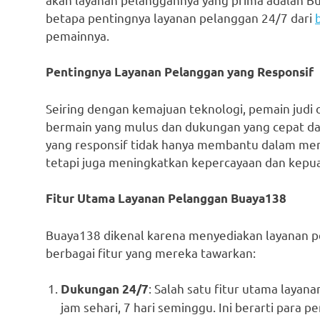
betapa pentingnya layanan pelanggan 24/7 dari
pemainnya.
Pentingnya Layanan Pelanggan yang Responsif
Seiring dengan kemajuan teknologi, pemain jud
bermain yang mulus dan dukungan yang cepat dar
yang responsif tidak hanya membantu dalam men
tetapi juga meningkatkan kepercayaan dan kepu
Fitur Utama Layanan Pelanggan Buaya138
Buaya138 dikenal karena menyediakan layanan pe
berbagai fitur yang mereka tawarkan:
: Salah satu fitur utama laya
Dukungan 24/7
jam sehari, 7 hari seminggu. Ini berarti para