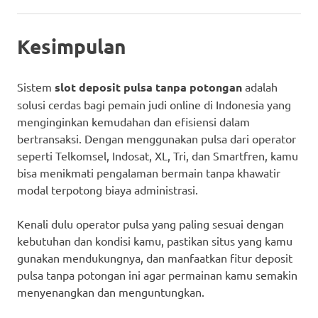
Kesimpulan
Sistem
slot deposit pulsa tanpa potongan
adalah
solusi cerdas bagi pemain judi online di Indonesia yang
menginginkan kemudahan dan efisiensi dalam
bertransaksi. Dengan menggunakan pulsa dari operator
seperti Telkomsel, Indosat, XL, Tri, dan Smartfren, kamu
bisa menikmati pengalaman bermain tanpa khawatir
modal terpotong biaya administrasi.
Kenali dulu operator pulsa yang paling sesuai dengan
kebutuhan dan kondisi kamu, pastikan situs yang kamu
gunakan mendukungnya, dan manfaatkan fitur deposit
pulsa tanpa potongan ini agar permainan kamu semakin
menyenangkan dan menguntungkan.