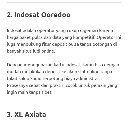
2.
Indosat Ooredoo
Indosat adalah operator yang cukup digemari karena
harga paket pulsa dan data yang kompetitif. Operator ini
juga mendukung fitur deposit pulsa tanpa potongan di
banyak situs judi online.
Dengan menggunakan kartu Indosat, kamu bisa dengan
mudah melakukan deposit ke akun slot online tanpa
takut saldo kamu terpotong biaya administrasi.
Prosesnya cepat dan praktis, cocok untuk pemain yang
ingin main tanpa ribet.
3.
XL Axiata