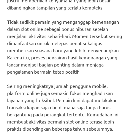
justru memberikan kenyamanan yang lebih besar
dibandingkan tampilan yang terlalu kompleks.
Tidak sedikit pemain yang menganggap kemenangan
dalam slot online sebagai bonus hiburan setelah
menjalani aktivitas sehari-hari. Momen tersebut sering
dimanfaatkan untuk melepas penat sekaligus
memberikan suasana baru yang lebih menyenangkan.
Karena itu, proses pencairan hasil kemenangan yang
lancar menjadi bagian penting dalam menjaga
pengalaman bermain tetap positif.
Seiring meningkatnya jumlah pengguna mobile,
platform online juga semakin fokus menghadirkan
layanan yang fleksibel. Pemain kini dapat melakukan
transaksi kapan saja dan di mana saja tanpa harus
bergantung pada perangkat tertentu. Kemudahan ini
membuat aktivitas bermain slot online terasa lebih
praktis dibandingkan beberapa tahun sebelumnya.