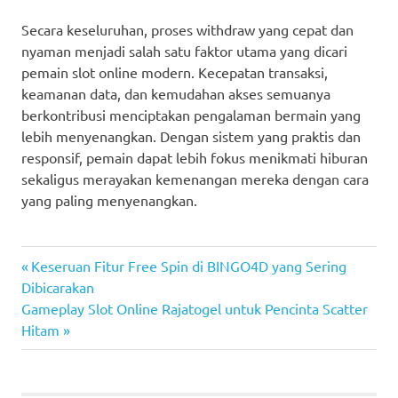
Secara keseluruhan, proses withdraw yang cepat dan
nyaman menjadi salah satu faktor utama yang dicari
pemain slot online modern. Kecepatan transaksi,
keamanan data, dan kemudahan akses semuanya
berkontribusi menciptakan pengalaman bermain yang
lebih menyenangkan. Dengan sistem yang praktis dan
responsif, pemain dapat lebih fokus menikmati hiburan
sekaligus merayakan kemenangan mereka dengan cara
yang paling menyenangkan.
Previous
Post
Keseruan Fitur Free Spin di BINGO4D yang Sering
Post:
Dibicarakan
navigation
Next
Gameplay Slot Online Rajatogel untuk Pencinta Scatter
Post:
Hitam