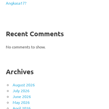
Angkasa17?
Recent Comments
No comments to show.
Archives
August 2026
July 2026
June 2026
May 2026
April 2026