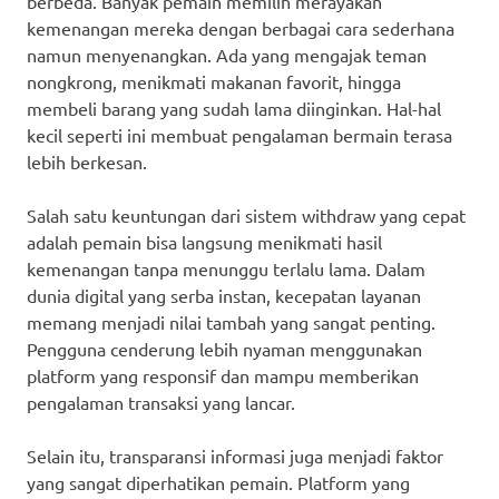
berbeda. Banyak pemain memilih merayakan
kemenangan mereka dengan berbagai cara sederhana
namun menyenangkan. Ada yang mengajak teman
nongkrong, menikmati makanan favorit, hingga
membeli barang yang sudah lama diinginkan. Hal-hal
kecil seperti ini membuat pengalaman bermain terasa
lebih berkesan.
Salah satu keuntungan dari sistem withdraw yang cepat
adalah pemain bisa langsung menikmati hasil
kemenangan tanpa menunggu terlalu lama. Dalam
dunia digital yang serba instan, kecepatan layanan
memang menjadi nilai tambah yang sangat penting.
Pengguna cenderung lebih nyaman menggunakan
platform yang responsif dan mampu memberikan
pengalaman transaksi yang lancar.
Selain itu, transparansi informasi juga menjadi faktor
yang sangat diperhatikan pemain. Platform yang