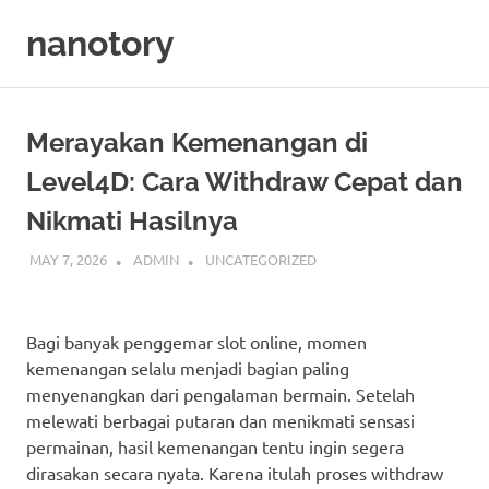
Skip
nanotory
to
content
Merayakan Kemenangan di
Level4D: Cara Withdraw Cepat dan
Nikmati Hasilnya
MAY 7, 2026
ADMIN
UNCATEGORIZED
Bagi banyak penggemar slot online, momen
kemenangan selalu menjadi bagian paling
menyenangkan dari pengalaman bermain. Setelah
melewati berbagai putaran dan menikmati sensasi
permainan, hasil kemenangan tentu ingin segera
dirasakan secara nyata. Karena itulah proses withdraw