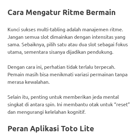
Cara Mengatur Ritme Bermain
Kunci sukses multi-tabling adalah manajemen ritme.
Jangan semua slot dimainkan dengan intensitas yang
sama. Sebaiknya, pilih satu atau dua slot sebagai fokus
utama, sementara sisanya dijadikan pendukung.
Dengan cara ini, perhatian tidak terlalu terpecah.
Pemain masih bisa menikmati variasi permainan tanpa
merasa kewalahan.
Selain itu, penting untuk memberikan jeda mental
singkat di antara spin. Ini membantu otak untuk “reset”
dan mengurangi kelelahan kognitif.
Peran Aplikasi Toto Lite