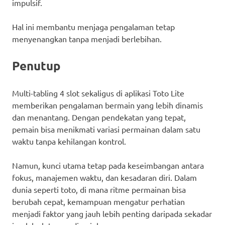
impulsif.
Hal ini membantu menjaga pengalaman tetap
menyenangkan tanpa menjadi berlebihan.
Penutup
Multi-tabling 4 slot sekaligus di aplikasi Toto Lite
memberikan pengalaman bermain yang lebih dinamis
dan menantang. Dengan pendekatan yang tepat,
pemain bisa menikmati variasi permainan dalam satu
waktu tanpa kehilangan kontrol.
Namun, kunci utama tetap pada keseimbangan antara
fokus, manajemen waktu, dan kesadaran diri. Dalam
dunia seperti toto, di mana ritme permainan bisa
berubah cepat, kemampuan mengatur perhatian
menjadi faktor yang jauh lebih penting daripada sekadar