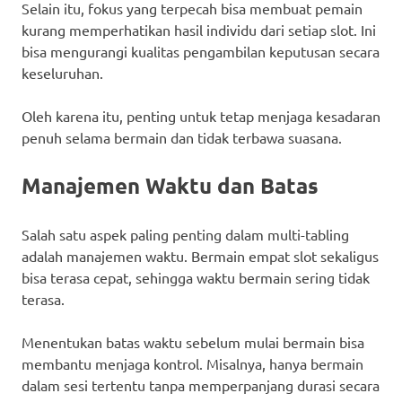
Selain itu, fokus yang terpecah bisa membuat pemain
kurang memperhatikan hasil individu dari setiap slot. Ini
bisa mengurangi kualitas pengambilan keputusan secara
keseluruhan.
Oleh karena itu, penting untuk tetap menjaga kesadaran
penuh selama bermain dan tidak terbawa suasana.
Manajemen Waktu dan Batas
Salah satu aspek paling penting dalam multi-tabling
adalah manajemen waktu. Bermain empat slot sekaligus
bisa terasa cepat, sehingga waktu bermain sering tidak
terasa.
Menentukan batas waktu sebelum mulai bermain bisa
membantu menjaga kontrol. Misalnya, hanya bermain
dalam sesi tertentu tanpa memperpanjang durasi secara