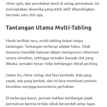
ritme spin, dan perubahan kecil di setiap permainan. Ini
menciptakan dinamika yang lebih aktif dibandingkan
bermain satu slot saja.
Tantangan Utama Multi-Tabling
Meski terlihat seru, multi-tabling bukan tanpa
tantangan. Tantangan terbesar adalah fokus. Otak
manusia memiliki batasan dalam memproses informasi
secara simultan, sehingga semakin banyak slot yang
dibuka, semakin besar risiko kehilangan detail penting.
Selain itu, ritme setiap slot bisa berbeda. Ada yang
cepat, ada yang lambat, dan ini bisa membuat pemain
kesulitan menjaga konsistensi perhatian.
Di beberapa kasus, pemain bahkan kehilangan jejak
permainan karena terlalu sibuk berpindah antar layar.