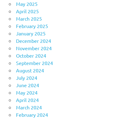
May 2025
April 2025
March 2025
February 2025
January 2025
December 2024
November 2024
October 2024
September 2024
August 2024
July 2024
June 2024
May 2024
April 2024
March 2024
February 2024