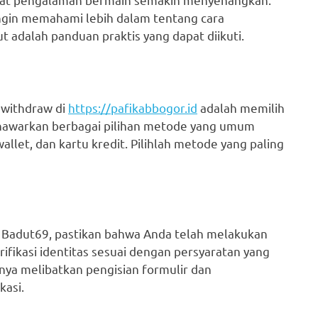
ngin memahami lebih dalam tentang cara
 adalah panduan praktis yang dapat diikuti.
 withdraw di
https://pafikabbogor.id
adalah memilih
nawarkan berbagai pilihan metode yang umum
wallet, dan kartu kredit. Pilihlah metode yang paling
 Badut69, pastikan bahwa Anda telah melakukan
ifikasi identitas sesuai dengan persyaratan yang
anya melibatkan pengisian formulir dan
asi.