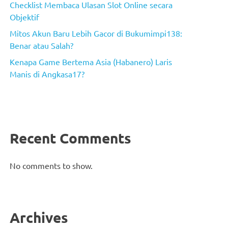
Checklist Membaca Ulasan Slot Online secara
Objektif
Mitos Akun Baru Lebih Gacor di Bukumimpi138:
Benar atau Salah?
Kenapa Game Bertema Asia (Habanero) Laris
Manis di Angkasa17?
Recent Comments
No comments to show.
Archives