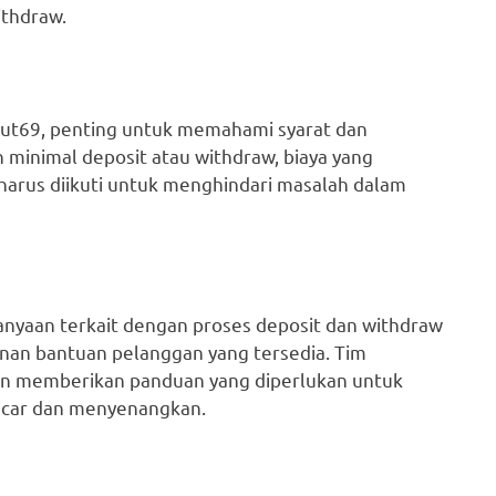
ithdraw.
ut69, penting untuk memahami syarat dan
n minimal deposit atau withdraw, biaya yang
harus diikuti untuk menghindari masalah dalam
anyaan terkait dengan proses deposit dan withdraw
nan bantuan pelanggan yang tersedia. Tim
n memberikan panduan yang diperlukan untuk
ncar dan menyenangkan.