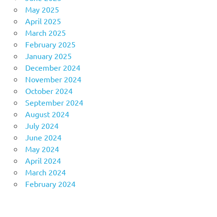
May 2025
April 2025
March 2025
February 2025
January 2025
December 2024
November 2024
October 2024
September 2024
August 2024
July 2024
June 2024
May 2024
April 2024
March 2024
February 2024