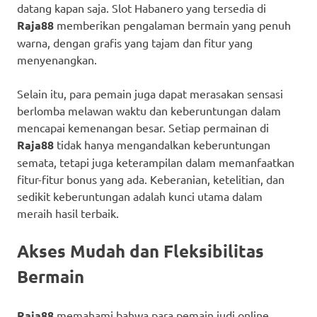
datang kapan saja. Slot Habanero yang tersedia di
Raja88
memberikan pengalaman bermain yang penuh
warna, dengan grafis yang tajam dan fitur yang
menyenangkan.
Selain itu, para pemain juga dapat merasakan sensasi
berlomba melawan waktu dan keberuntungan dalam
mencapai kemenangan besar. Setiap permainan di
Raja88
tidak hanya mengandalkan keberuntungan
semata, tetapi juga keterampilan dalam memanfaatkan
fitur-fitur bonus yang ada. Keberanian, ketelitian, dan
sedikit keberuntungan adalah kunci utama dalam
meraih hasil terbaik.
Akses Mudah dan Fleksibilitas
Bermain
Raja88
memahami bahwa para pemain judi online