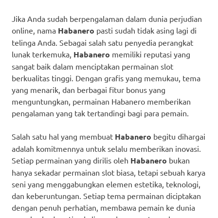
Jika Anda sudah berpengalaman dalam dunia perjudian
online, nama
Habanero
pasti sudah tidak asing lagi di
telinga Anda. Sebagai salah satu penyedia perangkat
lunak terkemuka,
Habanero
memiliki reputasi yang
sangat baik dalam menciptakan permainan slot
berkualitas tinggi. Dengan grafis yang memukau, tema
yang menarik, dan berbagai fitur bonus yang
menguntungkan, permainan Habanero memberikan
pengalaman yang tak tertandingi bagi para pemain.
Salah satu hal yang membuat
Habanero
begitu dihargai
adalah komitmennya untuk selalu memberikan inovasi.
Setiap permainan yang dirilis oleh
Habanero
bukan
hanya sekadar permainan slot biasa, tetapi sebuah karya
seni yang menggabungkan elemen estetika, teknologi,
dan keberuntungan. Setiap tema permainan diciptakan
dengan penuh perhatian, membawa pemain ke dunia