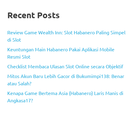
Recent Posts
Review Game Wealth Inn: Slot Habanero Paling Simpel
di Slot
Keuntungan Main Habanero Pakai Aplikasi Mobile
Resmi Slot
Checklist Membaca Ulasan Slot Online secara Objektif
Mitos Akun Baru Lebih Gacor di Bukumimpi138: Benar
atau Salah?
Kenapa Game Bertema Asia (Habanero) Laris Manis di
Angkasa17?