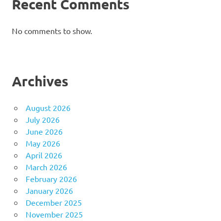
Recent Comments
No comments to show.
Archives
August 2026
July 2026
June 2026
May 2026
April 2026
March 2026
February 2026
January 2026
December 2025
November 2025