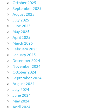
October 2025
September 2025
August 2025
July 2025
June 2025
May 2025
April 2025
March 2025
February 2025
January 2025
December 2024
November 2024
October 2024
September 2024
August 2024
July 2024
June 2024
May 2024
April 2024