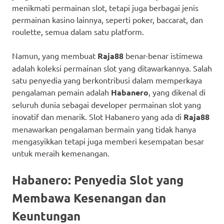
menikmati permainan slot, tetapi juga berbagai jenis
permainan kasino lainnya, seperti poker, baccarat, dan
roulette, semua dalam satu platform.
Namun, yang membuat
Raja88
benar-benar istimewa
adalah koleksi permainan slot yang ditawarkannya. Salah
satu penyedia yang berkontribusi dalam memperkaya
pengalaman pemain adalah
Habanero
, yang dikenal di
seluruh dunia sebagai developer permainan slot yang
inovatif dan menarik. Slot Habanero yang ada di
Raja88
menawarkan pengalaman bermain yang tidak hanya
mengasyikkan tetapi juga memberi kesempatan besar
untuk meraih kemenangan.
Habanero: Penyedia Slot yang
Membawa Kesenangan dan
Keuntungan