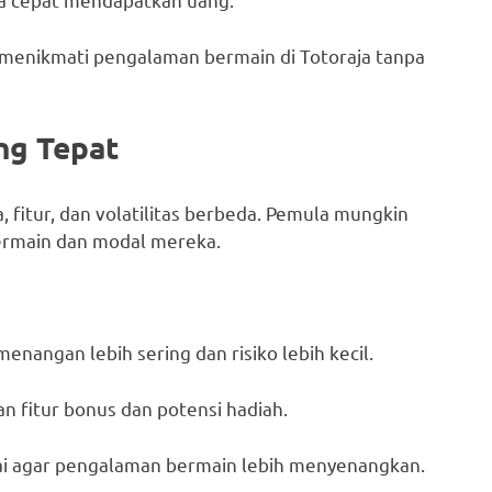
menikmati pengalaman bermain di Totoraja tanpa
ng Tepat
 fitur, dan volatilitas berbeda. Pemula mungkin
bermain dan modal mereka.
enangan lebih sering dan risiko lebih kecil.
an fitur bonus dan potensi hadiah.
kai agar pengalaman bermain lebih menyenangkan.