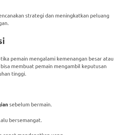
encanakan strategi dan meningkatkan peluang
gan.
si
ketika pemain mengalami kemenangan besar atau
li bisa membuat pemain mengambil keputusan
han tinggi.
sebelum bermain.
gian
erlalu bersemangat.
ra cepat mendapatkan uang.