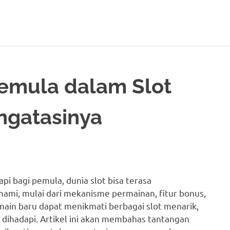
mula dalam Slot
ngatasinya
i bagi pemula, dunia slot bisa terasa
ami, mulai dari mekanisme permainan, fitur bonus,
main baru dapat menikmati berbagai slot menarik,
 dihadapi. Artikel ini akan membahas tantangan