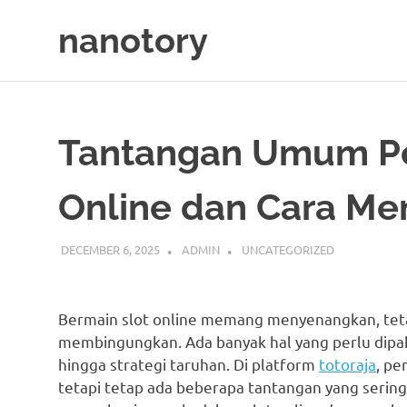
Skip
nanotory
to
content
Tantangan Umum Pe
Online dan Cara Me
DECEMBER 6, 2025
ADMIN
UNCATEGORIZED
Bermain slot online memang menyenangkan, tetap
membingungkan. Ada banyak hal yang perlu dipah
hingga strategi taruhan. Di platform
totoraja
, pe
tetapi tetap ada beberapa tantangan yang sering