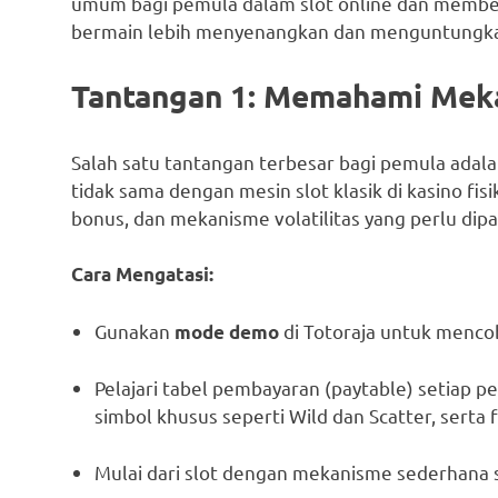
umum bagi pemula dalam slot online dan membe
bermain lebih menyenangkan dan menguntungk
Tantangan 1: Memahami Mek
Salah satu tantangan terbesar bagi pemula adal
tidak sama dengan mesin slot klasik di kasino fisi
bonus, dan mekanisme volatilitas yang perlu dip
Cara Mengatasi:
Gunakan
di Totoraja untuk mencob
mode demo
Pelajari tabel pembayaran (paytable) setiap p
simbol khusus seperti Wild dan Scatter, serta 
Mulai dari slot dengan mekanisme sederhana 