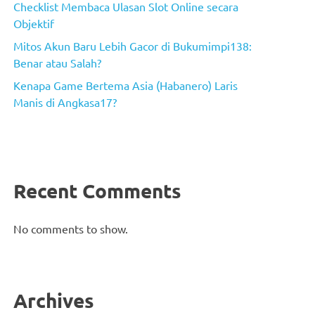
Checklist Membaca Ulasan Slot Online secara
Objektif
Mitos Akun Baru Lebih Gacor di Bukumimpi138:
Benar atau Salah?
Kenapa Game Bertema Asia (Habanero) Laris
Manis di Angkasa17?
Recent Comments
No comments to show.
Archives