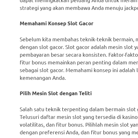
strategi yang akan membawa Anda menuju jackp
Memahami Konsep Slot Gacor
Sebelum kita membahas teknik-teknik bermain, m
dengan slot gacor. Slot gacor adalah mesin slo
pembayaran besar secara konsisten. Faktor-faktor 
fitur bonus memainkan peran penting dalam me
sebagai slot gacor. Memahami konsep ini adalah
kemenangan Anda.
Pilih Mesin Slot dengan Teliti
Salah satu teknik terpenting dalam bermain slot 
Telusuri daftar mesin slot yang tersedia di kasin
volatilitas, dan fitur bonus. Pilihlah mesin slot ya
dengan preferensi Anda, dan fitur bonus yang me