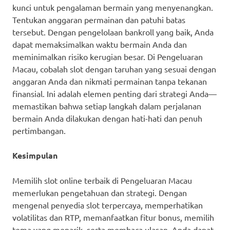
kunci untuk pengalaman bermain yang menyenangkan.
Tentukan anggaran permainan dan patuhi batas
tersebut. Dengan pengelolaan bankroll yang baik, Anda
dapat memaksimalkan waktu bermain Anda dan
meminimalkan risiko kerugian besar. Di Pengeluaran
Macau, cobalah slot dengan taruhan yang sesuai dengan
anggaran Anda dan nikmati permainan tanpa tekanan
finansial. Ini adalah elemen penting dari strategi Anda—
memastikan bahwa setiap langkah dalam perjalanan
bermain Anda dilakukan dengan hati-hati dan penuh
pertimbangan.
Kesimpulan
Memilih slot online terbaik di Pengeluaran Macau
memerlukan pengetahuan dan strategi. Dengan
mengenal penyedia slot terpercaya, memperhatikan
volatilitas dan RTP, memanfaatkan fitur bonus, memilih
tema yang menarik, serta membaca ulasan, Anda dapat