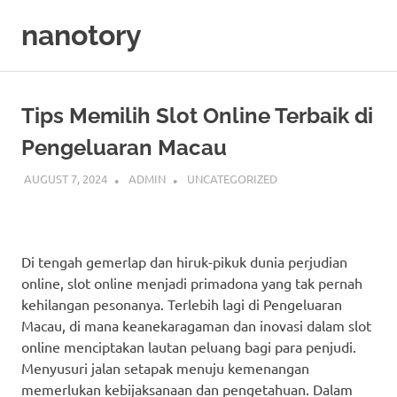
Skip
nanotory
to
content
Tips Memilih Slot Online Terbaik di
Pengeluaran Macau
AUGUST 7, 2024
ADMIN
UNCATEGORIZED
Di tengah gemerlap dan hiruk-pikuk dunia perjudian
online, slot online menjadi primadona yang tak pernah
kehilangan pesonanya. Terlebih lagi di Pengeluaran
Macau, di mana keanekaragaman dan inovasi dalam slot
online menciptakan lautan peluang bagi para penjudi.
Menyusuri jalan setapak menuju kemenangan
memerlukan kebijaksanaan dan pengetahuan. Dalam