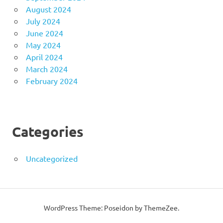
August 2024
July 2024
June 2024
May 2024
April 2024
March 2024
February 2024
Categories
Uncategorized
WordPress Theme: Poseidon by ThemeZee.