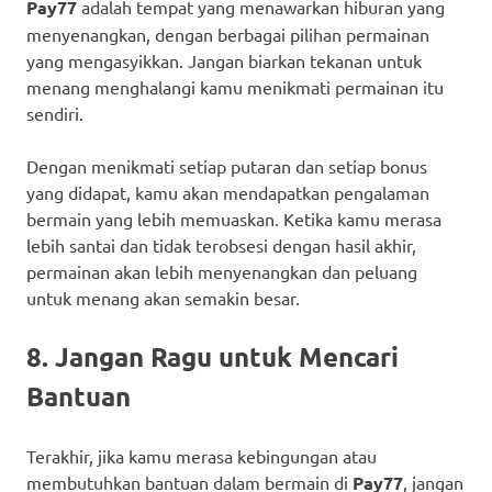
Pay77
adalah tempat yang menawarkan hiburan yang
menyenangkan, dengan berbagai pilihan permainan
yang mengasyikkan. Jangan biarkan tekanan untuk
menang menghalangi kamu menikmati permainan itu
sendiri.
Dengan menikmati setiap putaran dan setiap bonus
yang didapat, kamu akan mendapatkan pengalaman
bermain yang lebih memuaskan. Ketika kamu merasa
lebih santai dan tidak terobsesi dengan hasil akhir,
permainan akan lebih menyenangkan dan peluang
untuk menang akan semakin besar.
8.
Jangan Ragu untuk Mencari
Bantuan
Terakhir, jika kamu merasa kebingungan atau
membutuhkan bantuan dalam bermain di
Pay77
, jangan