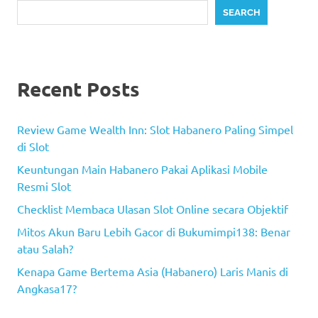
SEARCH
Recent Posts
Review Game Wealth Inn: Slot Habanero Paling Simpel
di Slot
Keuntungan Main Habanero Pakai Aplikasi Mobile
Resmi Slot
Checklist Membaca Ulasan Slot Online secara Objektif
Mitos Akun Baru Lebih Gacor di Bukumimpi138: Benar
atau Salah?
Kenapa Game Bertema Asia (Habanero) Laris Manis di
Angkasa17?