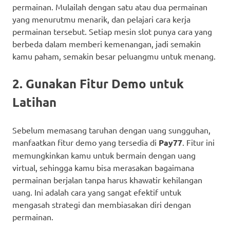
permainan. Mulailah dengan satu atau dua permainan
yang menurutmu menarik, dan pelajari cara kerja
permainan tersebut. Setiap mesin slot punya cara yang
berbeda dalam memberi kemenangan, jadi semakin
kamu paham, semakin besar peluangmu untuk menang.
2.
Gunakan Fitur Demo untuk
Latihan
Sebelum memasang taruhan dengan uang sungguhan,
manfaatkan fitur demo yang tersedia di
Pay77
. Fitur ini
memungkinkan kamu untuk bermain dengan uang
virtual, sehingga kamu bisa merasakan bagaimana
permainan berjalan tanpa harus khawatir kehilangan
uang. Ini adalah cara yang sangat efektif untuk
mengasah strategi dan membiasakan diri dengan
permainan.