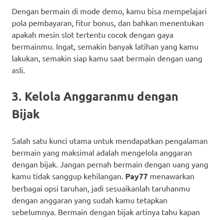
Dengan bermain di mode demo, kamu bisa mempelajari
pola pembayaran, fitur bonus, dan bahkan menentukan
apakah mesin slot tertentu cocok dengan gaya
bermainmu. Ingat, semakin banyak latihan yang kamu
lakukan, semakin siap kamu saat bermain dengan uang
asli.
3.
Kelola Anggaranmu dengan
Bijak
Salah satu kunci utama untuk mendapatkan pengalaman
bermain yang maksimal adalah mengelola anggaran
dengan bijak. Jangan pernah bermain dengan uang yang
kamu tidak sanggup kehilangan.
Pay77
menawarkan
berbagai opsi taruhan, jadi sesuaikanlah taruhanmu
dengan anggaran yang sudah kamu tetapkan
sebelumnya. Bermain dengan bijak artinya tahu kapan