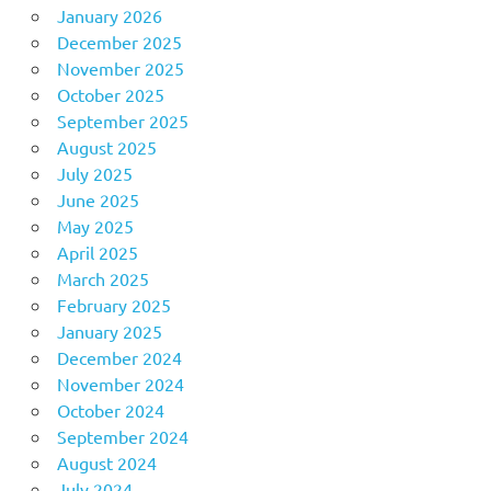
January 2026
December 2025
November 2025
October 2025
September 2025
August 2025
July 2025
June 2025
May 2025
April 2025
March 2025
February 2025
January 2025
December 2024
November 2024
October 2024
September 2024
August 2024
July 2024