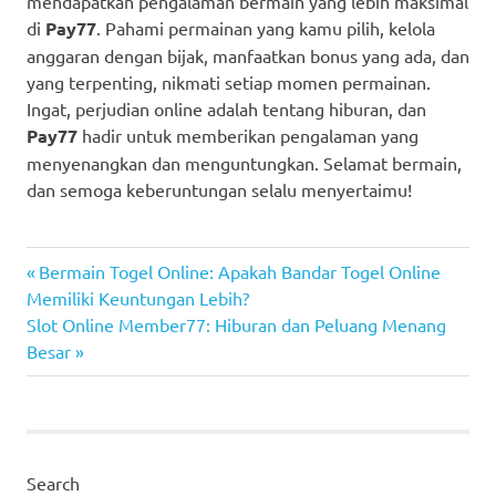
mendapatkan pengalaman bermain yang lebih maksimal
di
Pay77
. Pahami permainan yang kamu pilih, kelola
anggaran dengan bijak, manfaatkan bonus yang ada, dan
yang terpenting, nikmati setiap momen permainan.
Ingat, perjudian online adalah tentang hiburan, dan
Pay77
hadir untuk memberikan pengalaman yang
menyenangkan dan menguntungkan. Selamat bermain,
dan semoga keberuntungan selalu menyertaimu!
Previous
Post
Bermain Togel Online: Apakah Bandar Togel Online
Post:
Memiliki Keuntungan Lebih?
navigation
Next
Slot Online Member77: Hiburan dan Peluang Menang
Post:
Besar
Search