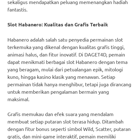
sekaligus mendapatkan peluang memenangkan hadiah
fantastis.
Slot Habanero: Kualitas dan Grafis Terbaik
Habanero adalah salah satu penyedia permainan slot
terkemuka yang dikenal dengan kualitas grafis tinggi,
animasi halus, dan fitur inovatif. Di DAGET4D, pemain
dapat menikmati berbagai slot Habanero dengan tema
yang beragam, mulai dari petualangan epik, mitologi
kuno, hingga kasino klasik yang menawan. Setiap
permainan tidak hanya menghibur, tetapi juga dirancang
untuk memberikan pengalaman bermain yang
maksimal.
Grafis memukau dan efek suara yang mendalam
membuat setiap putaran slot terasa hidup. Ditambah
dengan fitur bonus seperti simbol Wild, Scatter, putaran
gratis, dan mini-game interaktif, pemain memiliki