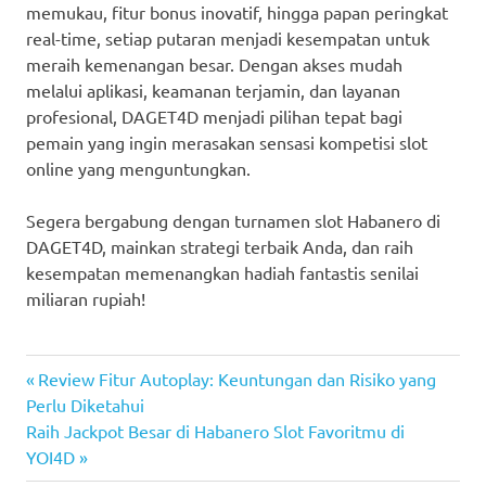
memukau, fitur bonus inovatif, hingga papan peringkat
real-time, setiap putaran menjadi kesempatan untuk
meraih kemenangan besar. Dengan akses mudah
melalui aplikasi, keamanan terjamin, dan layanan
profesional, DAGET4D menjadi pilihan tepat bagi
pemain yang ingin merasakan sensasi kompetisi slot
online yang menguntungkan.
Segera bergabung dengan turnamen slot Habanero di
DAGET4D, mainkan strategi terbaik Anda, dan raih
kesempatan memenangkan hadiah fantastis senilai
miliaran rupiah!
Previous
Post
Review Fitur Autoplay: Keuntungan dan Risiko yang
Post:
Perlu Diketahui
navigation
Next
Raih Jackpot Besar di Habanero Slot Favoritmu di
Post:
YOI4D