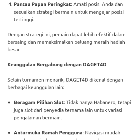
Pantau Papan Peringkat
: Amati posisi Anda dan
sesuaikan strategi bermain untuk mengejar posisi
tertinggi.
Dengan strategi ini, pemain dapat lebih efektif dalam
bersaing dan memaksimalkan peluang meraih hadiah
besar.
Keunggulan Bergabung dengan DAGET4D
Selain turnamen menarik, DAGET4D dikenal dengan
berbagai keunggulan lain:
Beragam Pilihan Slot
: Tidak hanya Habanero, tetapi
juga slot dari penyedia ternama lain untuk variasi
pengalaman bermain.
Antarmuka Ramah Pengguna
: Navigasi mudah
untuk pemain baru maupun berpengalaman.