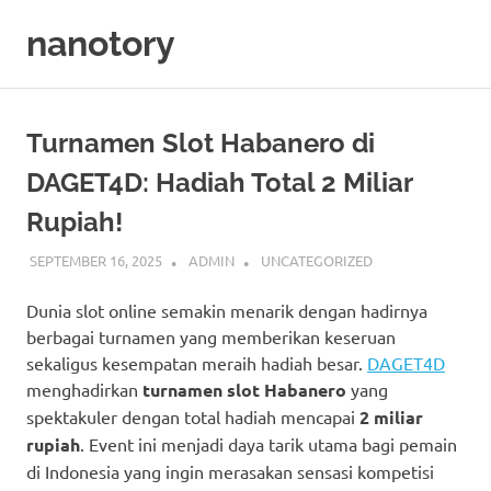
Skip
nanotory
to
content
Turnamen Slot Habanero di
DAGET4D: Hadiah Total 2 Miliar
Rupiah!
SEPTEMBER 16, 2025
ADMIN
UNCATEGORIZED
Dunia slot online semakin menarik dengan hadirnya
berbagai turnamen yang memberikan keseruan
sekaligus kesempatan meraih hadiah besar.
DAGET4D
menghadirkan
turnamen slot Habanero
yang
spektakuler dengan total hadiah mencapai
2 miliar
rupiah
. Event ini menjadi daya tarik utama bagi pemain
di Indonesia yang ingin merasakan sensasi kompetisi