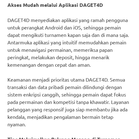
Akses Mudah melalui Aplikasi DAGET4D
DAGET4D menyediakan aplikasi yang ramah pengguna
untuk perangkat Android dan iOS, sehingga pemain
dapat mengikuti turnamen kapan saja dan di mana saja.
Antarmuka aplikasi yang intuitif memudahkan pemain
untuk menavigasi permainan, memeriksa papan
peringkat, melakukan deposit, hingga menarik
kemenangan dengan cepat dan aman.
Keamanan menjadi prioritas utama DAGET4D. Semua
transaksi dan data pribadi pemain dilindungi dengan
sistem enkripsi canggih, sehingga pemain dapat fokus
pada permainan dan kompetisi tanpa khawatir. Layanan
pelanggan yang responsif juga siap membantu jika ada
kendala, menjadikan pengalaman bermain tetap
nyaman.