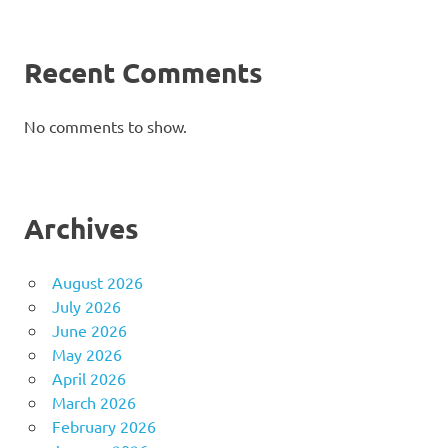
Recent Comments
No comments to show.
Archives
August 2026
July 2026
June 2026
May 2026
April 2026
March 2026
February 2026