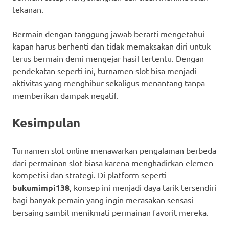
tekanan.
Bermain dengan tanggung jawab berarti mengetahui
kapan harus berhenti dan tidak memaksakan diri untuk
terus bermain demi mengejar hasil tertentu. Dengan
pendekatan seperti ini, turnamen slot bisa menjadi
aktivitas yang menghibur sekaligus menantang tanpa
memberikan dampak negatif.
Kesimpulan
Turnamen slot online menawarkan pengalaman berbeda
dari permainan slot biasa karena menghadirkan elemen
kompetisi dan strategi. Di platform seperti
bukumimpi138
, konsep ini menjadi daya tarik tersendiri
bagi banyak pemain yang ingin merasakan sensasi
bersaing sambil menikmati permainan favorit mereka.