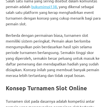
Salah satu nama yang sering disebut dalam komunitas
pemain adalah
bukumimpi138
, yang dikenal sebagai
salah satu platform yang kerap menghadirkan event
turnamen dengan konsep yang cukup menarik bagi para
pemain slot.
Berbeda dengan permainan biasa, turnamen slot
memiliki sistem peringkat. Pemain akan berlomba
mengumpulkan poin berdasarkan hasil spin selama
periode turnamen berlangsung. Semakin tinggi skor
yang diperoleh, semakin besar peluang untuk masuk ke
daftar pemenang dan mendapatkan hadiah yang sudah
disiapkan. Konsep inilah yang membuat banyak pemain
merasa lebih tertantang dan tidak cepat bosan.
Konsep Turnamen Slot Online
Turnamen slot pada dasarnya adalah kompetisi antar
pemain yang menggunakan permainan slot tertentu