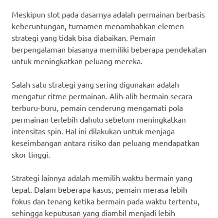
Meskipun slot pada dasarnya adalah permainan berbasis
keberuntungan, turnamen menambahkan elemen
strategi yang tidak bisa diabaikan. Pemain
berpengalaman biasanya memiliki beberapa pendekatan
untuk meningkatkan peluang mereka.
Salah satu strategi yang sering digunakan adalah
mengatur ritme permainan. Alih-alih bermain secara
terburu-buru, pemain cenderung mengamati pola
permainan terlebih dahulu sebelum meningkatkan
intensitas spin. Hal ini dilakukan untuk menjaga
keseimbangan antara risiko dan peluang mendapatkan
skor tinggi.
Strategi lainnya adalah memilih waktu bermain yang
tepat. Dalam beberapa kasus, pemain merasa lebih
fokus dan tenang ketika bermain pada waktu tertentu,
sehingga keputusan yang diambil menjadi lebih