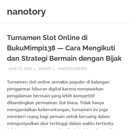
Skip
nanotory
to
content
Turnamen Slot Online di
BukuMimpi138 — Cara Mengikuti
dan Strategi Bermain dengan Bijak
JUNE 12, 2026
ADMIN
UNCATEGORIZED
Turnamen slot online semakin populer di kalangan
penggemar hiburan digital karena menawarkan
pengalaman bermain yang lebih kompetitif
dibandingkan permainan slot biasa. Tidak hanya
mengandalkan keberuntungan, turnamen ini juga
memberi ruang bagi pemain untuk bersaing dalam
mengumpulkan skor tertinggi dalam waktu tertentu.