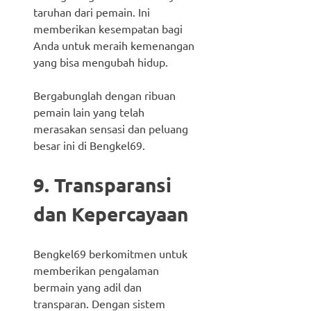
taruhan dari pemain. Ini
memberikan kesempatan bagi
Anda untuk meraih kemenangan
yang bisa mengubah hidup.
Bergabunglah dengan ribuan
pemain lain yang telah
merasakan sensasi dan peluang
besar ini di Bengkel69.
9.
Transparansi
dan Kepercayaan
Bengkel69 berkomitmen untuk
memberikan pengalaman
bermain yang adil dan
transparan. Dengan sistem