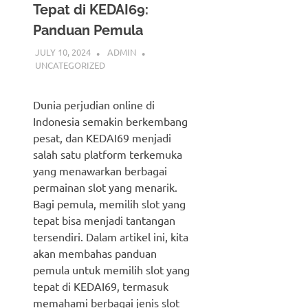
Tepat di KEDAI69:
Panduan Pemula
JULY 10, 2024
ADMIN
UNCATEGORIZED
Dunia perjudian online di
Indonesia semakin berkembang
pesat, dan KEDAI69 menjadi
salah satu platform terkemuka
yang menawarkan berbagai
permainan slot yang menarik.
Bagi pemula, memilih slot yang
tepat bisa menjadi tantangan
tersendiri. Dalam artikel ini, kita
akan membahas panduan
pemula untuk memilih slot yang
tepat di KEDAI69, termasuk
memahami berbagai jenis slot