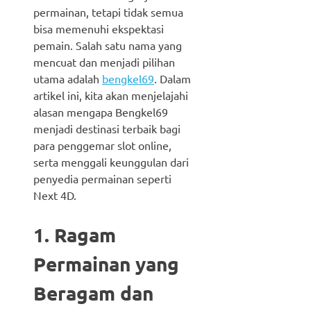
permainan, tetapi tidak semua
bisa memenuhi ekspektasi
pemain. Salah satu nama yang
mencuat dan menjadi pilihan
utama adalah
bengkel69
. Dalam
artikel ini, kita akan menjelajahi
alasan mengapa Bengkel69
menjadi destinasi terbaik bagi
para penggemar slot online,
serta menggali keunggulan dari
penyedia permainan seperti
Next 4D.
1.
Ragam
Permainan yang
Beragam dan