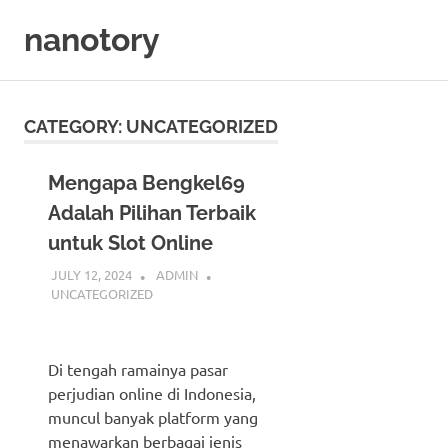
Skip
nanotory
to
content
CATEGORY:
UNCATEGORIZED
Mengapa Bengkel69
Adalah Pilihan Terbaik
untuk Slot Online
JULY 12, 2024
ADMIN
UNCATEGORIZED
Di tengah ramainya pasar
perjudian online di Indonesia,
muncul banyak platform yang
menawarkan berbagai jenis