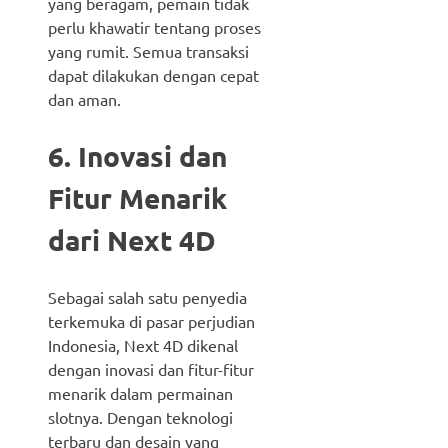
yang beragam, pemain tidak
perlu khawatir tentang proses
yang rumit. Semua transaksi
dapat dilakukan dengan cepat
dan aman.
6.
Inovasi dan
Fitur Menarik
dari Next 4D
Sebagai salah satu penyedia
terkemuka di pasar perjudian
Indonesia, Next 4D dikenal
dengan inovasi dan fitur-fitur
menarik dalam permainan
slotnya. Dengan teknologi
terbaru dan desain yang