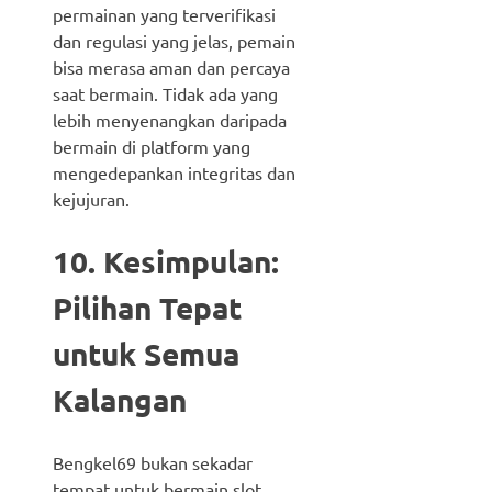
permainan yang terverifikasi
dan regulasi yang jelas, pemain
bisa merasa aman dan percaya
saat bermain. Tidak ada yang
lebih menyenangkan daripada
bermain di platform yang
mengedepankan integritas dan
kejujuran.
10.
Kesimpulan:
Pilihan Tepat
untuk Semua
Kalangan
Bengkel69 bukan sekadar
tempat untuk bermain slot