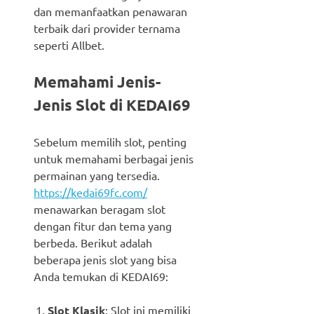
dan memanfaatkan penawaran
terbaik dari provider ternama
seperti Allbet.
Memahami Jenis-
Jenis Slot di KEDAI69
Sebelum memilih slot, penting
untuk memahami berbagai jenis
permainan yang tersedia.
https://kedai69fc.com/
menawarkan beragam slot
dengan fitur dan tema yang
berbeda. Berikut adalah
beberapa jenis slot yang bisa
Anda temukan di KEDAI69:
Slot Klasik
: Slot ini memiliki