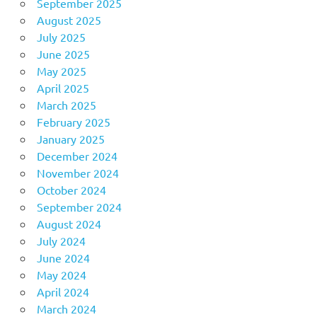
September 2025
August 2025
July 2025
June 2025
May 2025
April 2025
March 2025
February 2025
January 2025
December 2024
November 2024
October 2024
September 2024
August 2024
July 2024
June 2024
May 2024
April 2024
March 2024