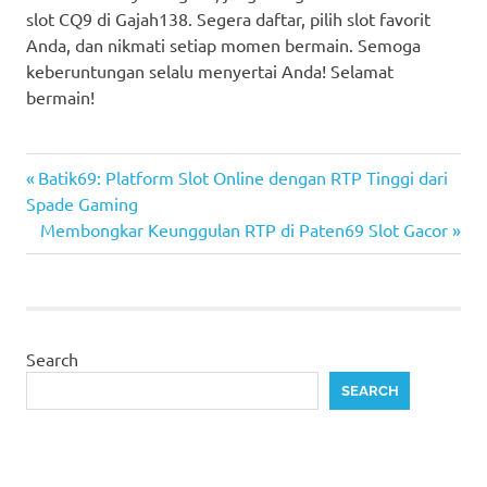
slot CQ9 di Gajah138. Segera daftar, pilih slot favorit
Anda, dan nikmati setiap momen bermain. Semoga
keberuntungan selalu menyertai Anda! Selamat
bermain!
Previous
Post
Batik69: Platform Slot Online dengan RTP Tinggi dari
Post:
Spade Gaming
navigation
Next
Membongkar Keunggulan RTP di Paten69 Slot Gacor
Post:
Search
SEARCH