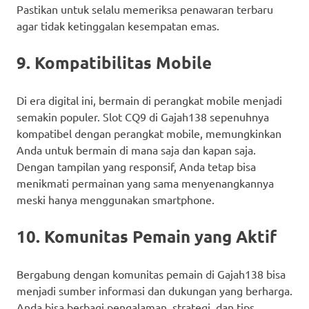
Pastikan untuk selalu memeriksa penawaran terbaru
agar tidak ketinggalan kesempatan emas.
9. Kompatibilitas Mobile
Di era digital ini, bermain di perangkat mobile menjadi
semakin populer. Slot CQ9 di Gajah138 sepenuhnya
kompatibel dengan perangkat mobile, memungkinkan
Anda untuk bermain di mana saja dan kapan saja.
Dengan tampilan yang responsif, Anda tetap bisa
menikmati permainan yang sama menyenangkannya
meski hanya menggunakan smartphone.
10. Komunitas Pemain yang Aktif
Bergabung dengan komunitas pemain di Gajah138 bisa
menjadi sumber informasi dan dukungan yang berharga.
Anda bisa berbagi pengalaman, strategi, dan tips