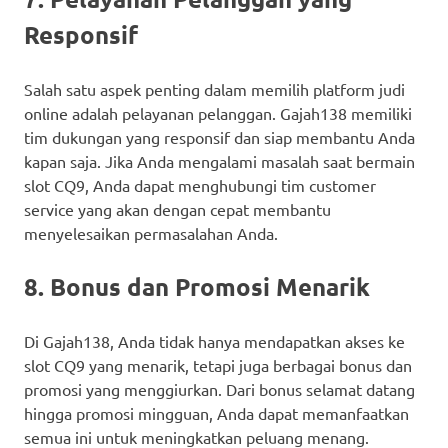
Responsif
Salah satu aspek penting dalam memilih platform judi
online adalah pelayanan pelanggan. Gajah138 memiliki
tim dukungan yang responsif dan siap membantu Anda
kapan saja. Jika Anda mengalami masalah saat bermain
slot CQ9, Anda dapat menghubungi tim customer
service yang akan dengan cepat membantu
menyelesaikan permasalahan Anda.
8. Bonus dan Promosi Menarik
Di Gajah138, Anda tidak hanya mendapatkan akses ke
slot CQ9 yang menarik, tetapi juga berbagai bonus dan
promosi yang menggiurkan. Dari bonus selamat datang
hingga promosi mingguan, Anda dapat memanfaatkan
semua ini untuk meningkatkan peluang menang.