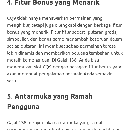
4. Fitur Bonus yang Menarik
CQ9 tidak hanya menawarkan permainan yang
menghibur, tetapi juga dilengkapi dengan berbagai fitur
bonus yang menarik. Fitur-fitur seperti putaran gratis,
simbol liar, dan bonus game menambah keseruan dalam
setiap putaran. Ini membuat setiap permainan terasa
lebih dinamis dan memberikan peluang tambahan untuk
meraih kemenangan. Di Gajah138, Anda bisa
menemukan slot CQ9 dengan beragam fitur bonus yang
akan membuat pengalaman bermain Anda semakin
seru.
5. Antarmuka yang Ramah
Pengguna
Gajah138 menyediakan antarmuka yang ramah
pengguna, yang membuat navigasi menjadi mudah dan