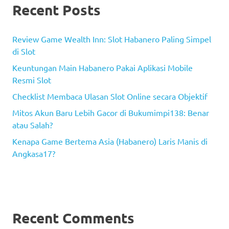
Recent Posts
Review Game Wealth Inn: Slot Habanero Paling Simpel
di Slot
Keuntungan Main Habanero Pakai Aplikasi Mobile
Resmi Slot
Checklist Membaca Ulasan Slot Online secara Objektif
Mitos Akun Baru Lebih Gacor di Bukumimpi138: Benar
atau Salah?
Kenapa Game Bertema Asia (Habanero) Laris Manis di
Angkasa17?
Recent Comments