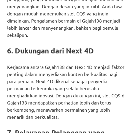
menyenangkan. Dengan desain yang intuitif, Anda bisa
dengan mudah menemukan slot CQ9 yang ingin
dimainkan. Pengalaman bermain di Gajah138 menjadi
lebih lancar dan menyenangkan, bahkan bagi pemula
sekalipun.
6. Dukungan dari Next 4D
Kerjasama antara Gajah138 dan Next 4D menjadi faktor
penting dalam menyediakan konten berkualitas bagi
para pemain. Next 4D dikenal sebagai penyedia
permainan terkemuka yang selalu berusaha
menghadirkan inovasi. Dengan dukungan ini, slot CQ9 di
Gajah138 mendapatkan perhatian lebih dan terus
berkembang, menawarkan permainan yang lebih
menarik dan berkualitas.
7. Pelayanan Pelanggan yang