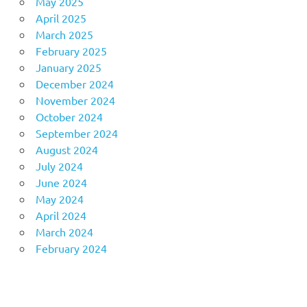
May 2025
April 2025
March 2025
February 2025
January 2025
December 2024
November 2024
October 2024
September 2024
August 2024
July 2024
June 2024
May 2024
April 2024
March 2024
February 2024