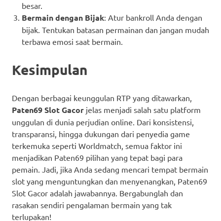
besar.
Bermain dengan Bijak
: Atur bankroll Anda dengan
bijak. Tentukan batasan permainan dan jangan mudah
terbawa emosi saat bermain.
Kesimpulan
Dengan berbagai keunggulan RTP yang ditawarkan,
Paten69 Slot Gacor
jelas menjadi salah satu platform
unggulan di dunia perjudian online. Dari konsistensi,
transparansi, hingga dukungan dari penyedia game
terkemuka seperti Worldmatch, semua faktor ini
menjadikan Paten69 pilihan yang tepat bagi para
pemain. Jadi, jika Anda sedang mencari tempat bermain
slot yang menguntungkan dan menyenangkan, Paten69
Slot Gacor adalah jawabannya. Bergabunglah dan
rasakan sendiri pengalaman bermain yang tak
terlupakan!