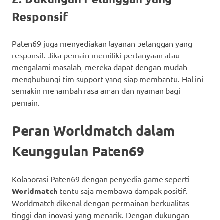
Responsif
Paten69 juga menyediakan layanan pelanggan yang
responsif. Jika pemain memiliki pertanyaan atau
mengalami masalah, mereka dapat dengan mudah
menghubungi tim support yang siap membantu. Hal ini
semakin menambah rasa aman dan nyaman bagi
pemain.
Peran Worldmatch dalam
Keunggulan Paten69
Kolaborasi Paten69 dengan penyedia game seperti
Worldmatch
tentu saja membawa dampak positif.
Worldmatch dikenal dengan permainan berkualitas
tinggi dan inovasi yang menarik. Dengan dukungan