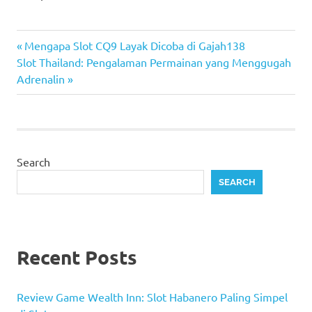
Previous
Post
Mengapa Slot CQ9 Layak Dicoba di Gajah138
Next
Post:
Slot Thailand: Pengalaman Permainan yang Menggugah
navigation
Post:
Adrenalin
Search
SEARCH
Recent Posts
Review Game Wealth Inn: Slot Habanero Paling Simpel