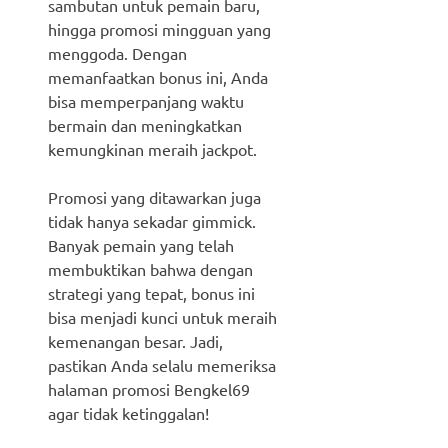
sambutan untuk pemain baru,
hingga promosi mingguan yang
menggoda. Dengan
memanfaatkan bonus ini, Anda
bisa memperpanjang waktu
bermain dan meningkatkan
kemungkinan meraih jackpot.
Promosi yang ditawarkan juga
tidak hanya sekadar gimmick.
Banyak pemain yang telah
membuktikan bahwa dengan
strategi yang tepat, bonus ini
bisa menjadi kunci untuk meraih
kemenangan besar. Jadi,
pastikan Anda selalu memeriksa
halaman promosi Bengkel69
agar tidak ketinggalan!