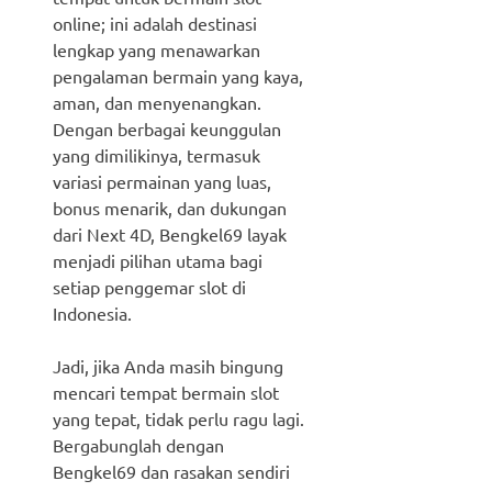
online; ini adalah destinasi
lengkap yang menawarkan
pengalaman bermain yang kaya,
aman, dan menyenangkan.
Dengan berbagai keunggulan
yang dimilikinya, termasuk
variasi permainan yang luas,
bonus menarik, dan dukungan
dari Next 4D, Bengkel69 layak
menjadi pilihan utama bagi
setiap penggemar slot di
Indonesia.
Jadi, jika Anda masih bingung
mencari tempat bermain slot
yang tepat, tidak perlu ragu lagi.
Bergabunglah dengan
Bengkel69 dan rasakan sendiri