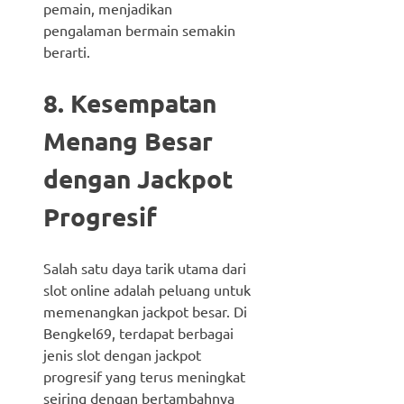
pemain, menjadikan
pengalaman bermain semakin
berarti.
8.
Kesempatan
Menang Besar
dengan Jackpot
Progresif
Salah satu daya tarik utama dari
slot online adalah peluang untuk
memenangkan jackpot besar. Di
Bengkel69, terdapat berbagai
jenis slot dengan jackpot
progresif yang terus meningkat
seiring dengan bertambahnya