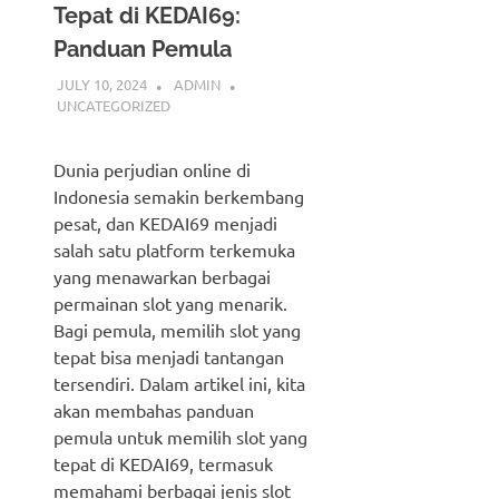
Tepat di KEDAI69:
Panduan Pemula
JULY 10, 2024
ADMIN
UNCATEGORIZED
Dunia perjudian online di
Indonesia semakin berkembang
pesat, dan KEDAI69 menjadi
salah satu platform terkemuka
yang menawarkan berbagai
permainan slot yang menarik.
Bagi pemula, memilih slot yang
tepat bisa menjadi tantangan
tersendiri. Dalam artikel ini, kita
akan membahas panduan
pemula untuk memilih slot yang
tepat di KEDAI69, termasuk
memahami berbagai jenis slot