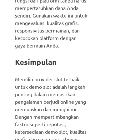
fungsi dari platform tanpa harus
mempertaruhkan dana Anda
sendiri. Gunakan waktu ini untuk
mengevaluasi kualitas grafis,
responsivitas permainan, dan
kecocokan platform dengan
gaya bermain Anda.
Kesimpulan
Memilih provider slot terbaik
untuk demo slot adalah langkah
penting dalam memastikan
pengalaman berjudi online yang
memuaskan dan menghibur.
Dengan mempertimbangkan
faktor seperti reputasi,
ketersediaan demo slot, kualitas
grafis dan suara, serta bonus