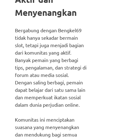
Menyenangkan
Bergabung dengan Bengkel69
tidak hanya sekadar bermain
slot, tetapi juga menjadi bagian
dari komunitas yang aktif.
Banyak pemain yang berbagi
tips, pengalaman, dan strategi di
forum atau media sosial.
Dengan saling berbagi, pemain
dapat belajar dari satu sama lain
dan memperkuat ikatan sosial
dalam dunia perjudian online.
Komunitas ini menciptakan
suasana yang menyenangkan
dan mendukung bagi semua