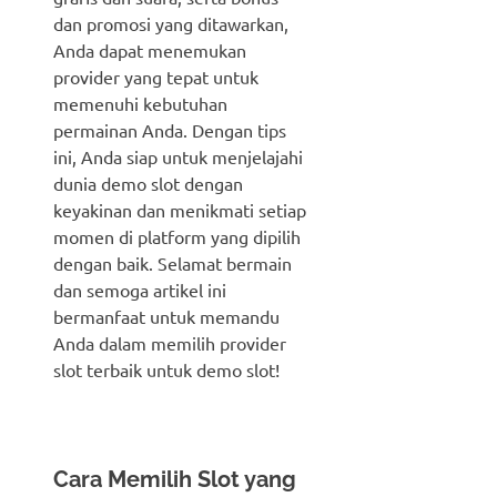
dan promosi yang ditawarkan,
Anda dapat menemukan
provider yang tepat untuk
memenuhi kebutuhan
permainan Anda. Dengan tips
ini, Anda siap untuk menjelajahi
dunia demo slot dengan
keyakinan dan menikmati setiap
momen di platform yang dipilih
dengan baik. Selamat bermain
dan semoga artikel ini
bermanfaat untuk memandu
Anda dalam memilih provider
slot terbaik untuk demo slot!
Cara Memilih Slot yang