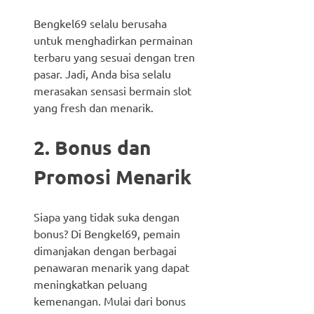
Bengkel69 selalu berusaha
untuk menghadirkan permainan
terbaru yang sesuai dengan tren
pasar. Jadi, Anda bisa selalu
merasakan sensasi bermain slot
yang fresh dan menarik.
2.
Bonus dan
Promosi Menarik
Siapa yang tidak suka dengan
bonus? Di Bengkel69, pemain
dimanjakan dengan berbagai
penawaran menarik yang dapat
meningkatkan peluang
kemenangan. Mulai dari bonus