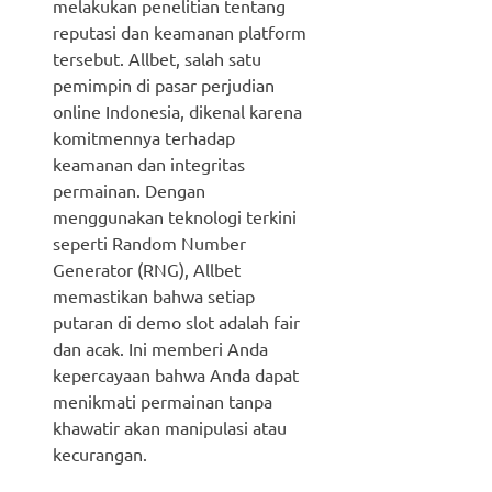
melakukan penelitian tentang
reputasi dan keamanan platform
tersebut. Allbet, salah satu
pemimpin di pasar perjudian
online Indonesia, dikenal karena
komitmennya terhadap
keamanan dan integritas
permainan. Dengan
menggunakan teknologi terkini
seperti Random Number
Generator (RNG), Allbet
memastikan bahwa setiap
putaran di demo slot adalah fair
dan acak. Ini memberi Anda
kepercayaan bahwa Anda dapat
menikmati permainan tanpa
khawatir akan manipulasi atau
kecurangan.