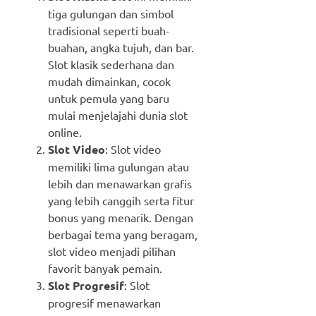
tiga gulungan dan simbol
tradisional seperti buah-
buahan, angka tujuh, dan bar.
Slot klasik sederhana dan
mudah dimainkan, cocok
untuk pemula yang baru
mulai menjelajahi dunia slot
online.
Slot Video
: Slot video
memiliki lima gulungan atau
lebih dan menawarkan grafis
yang lebih canggih serta fitur
bonus yang menarik. Dengan
berbagai tema yang beragam,
slot video menjadi pilihan
favorit banyak pemain.
Slot Progresif
: Slot
progresif menawarkan