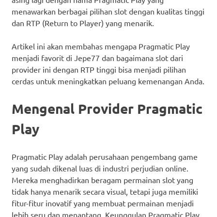
menawarkan berbagai pilihan slot dengan kualitas tinggi
dan RTP (Return to Player) yang menarik.
Artikel ini akan membahas mengapa Pragmatic Play
menjadi favorit di Jepe77 dan bagaimana slot dari
provider ini dengan RTP tinggi bisa menjadi pilihan
cerdas untuk meningkatkan peluang kemenangan Anda.
Mengenal Provider Pragmatic
Play
Pragmatic Play adalah perusahaan pengembang game
yang sudah dikenal luas di industri perjudian online.
Mereka menghadirkan beragam permainan slot yang
tidak hanya menarik secara visual, tetapi juga memiliki
fitur-fitur inovatif yang membuat permainan menjadi
lebih seru dan menantang. Keunggulan Pragmatic Play