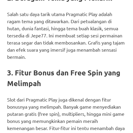
Salah satu daya tarik utama Pragmatic Play adalah
ragam tema yang ditawarkan. Dari petualangan di
hutan, dunia fantasi, hingga tema buah klasik, semua
tersedia di Jepe77. Ini membuat setiap sesi permainan
terasa segar dan tidak membosankan. Grafis yang tajam
dan efek suara yang imersif juga menambah sensasi
bermain.
3. Fitur Bonus dan Free Spin yang
Melimpah
Slot dari Pragmatic Play juga dikenal dengan fitur
bonusnya yang melimpah. Banyak game menyediakan
putaran gratis (free spin), multipliers, hingga mini game
bonus yang memungkinkan pemain meraih
kemenangan besar. Fitur-fitur ini tentu menambah daya