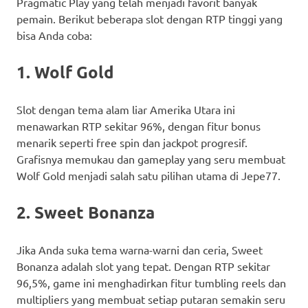
Pragmatic Play yang telah menjadi favorit banyak
pemain. Berikut beberapa slot dengan RTP tinggi yang
bisa Anda coba:
1. Wolf Gold
Slot dengan tema alam liar Amerika Utara ini
menawarkan RTP sekitar 96%, dengan fitur bonus
menarik seperti free spin dan jackpot progresif.
Grafisnya memukau dan gameplay yang seru membuat
Wolf Gold menjadi salah satu pilihan utama di Jepe77.
2. Sweet Bonanza
Jika Anda suka tema warna-warni dan ceria, Sweet
Bonanza adalah slot yang tepat. Dengan RTP sekitar
96,5%, game ini menghadirkan fitur tumbling reels dan
multipliers yang membuat setiap putaran semakin seru