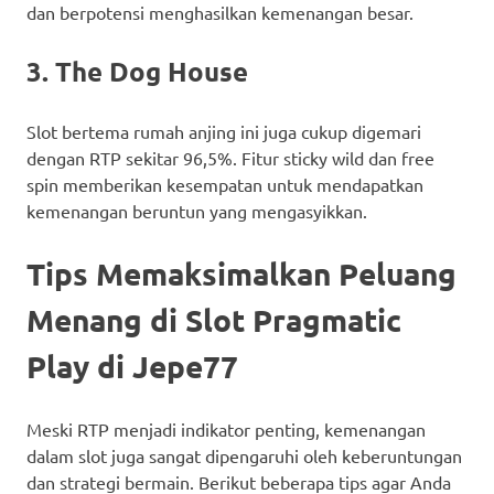
dan berpotensi menghasilkan kemenangan besar.
3. The Dog House
Slot bertema rumah anjing ini juga cukup digemari
dengan RTP sekitar 96,5%. Fitur sticky wild dan free
spin memberikan kesempatan untuk mendapatkan
kemenangan beruntun yang mengasyikkan.
Tips Memaksimalkan Peluang
Menang di Slot Pragmatic
Play di Jepe77
Meski RTP menjadi indikator penting, kemenangan
dalam slot juga sangat dipengaruhi oleh keberuntungan
dan strategi bermain. Berikut beberapa tips agar Anda