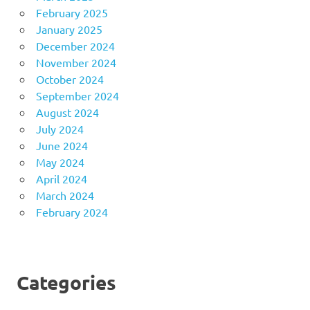
February 2025
January 2025
December 2024
November 2024
October 2024
September 2024
August 2024
July 2024
June 2024
May 2024
April 2024
March 2024
February 2024
Categories