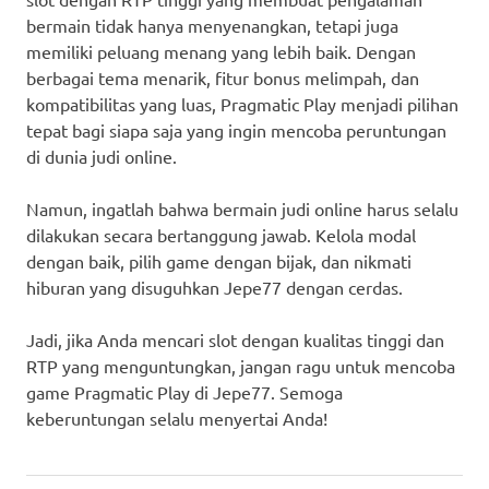
bermain tidak hanya menyenangkan, tetapi juga
memiliki peluang menang yang lebih baik. Dengan
berbagai tema menarik, fitur bonus melimpah, dan
kompatibilitas yang luas, Pragmatic Play menjadi pilihan
tepat bagi siapa saja yang ingin mencoba peruntungan
di dunia judi online.
Namun, ingatlah bahwa bermain judi online harus selalu
dilakukan secara bertanggung jawab. Kelola modal
dengan baik, pilih game dengan bijak, dan nikmati
hiburan yang disuguhkan Jepe77 dengan cerdas.
Jadi, jika Anda mencari slot dengan kualitas tinggi dan
RTP yang menguntungkan, jangan ragu untuk mencoba
game Pragmatic Play di Jepe77. Semoga
keberuntungan selalu menyertai Anda!