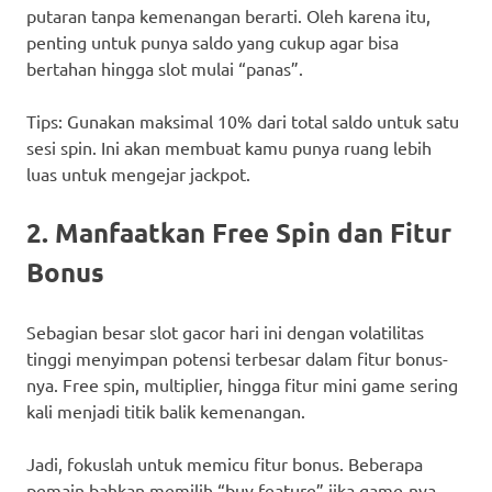
putaran tanpa kemenangan berarti. Oleh karena itu,
penting untuk punya saldo yang cukup agar bisa
bertahan hingga slot mulai “panas”.
Tips: Gunakan maksimal 10% dari total saldo untuk satu
sesi spin. Ini akan membuat kamu punya ruang lebih
luas untuk mengejar jackpot.
2.
Manfaatkan Free Spin dan Fitur
Bonus
Sebagian besar slot gacor hari ini dengan volatilitas
tinggi menyimpan potensi terbesar dalam fitur bonus-
nya. Free spin, multiplier, hingga fitur mini game sering
kali menjadi titik balik kemenangan.
Jadi, fokuslah untuk memicu fitur bonus. Beberapa
pemain bahkan memilih “buy feature” jika game-nya