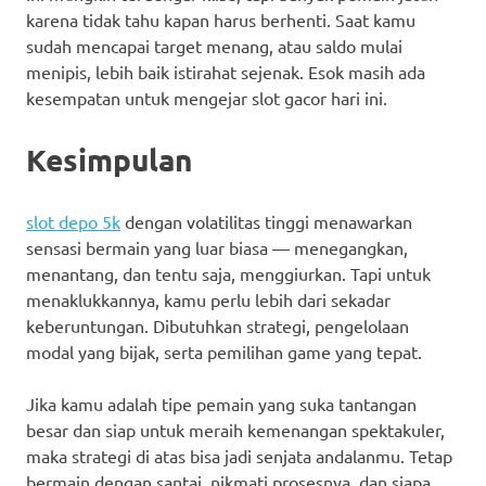
karena tidak tahu kapan harus berhenti. Saat kamu
sudah mencapai target menang, atau saldo mulai
menipis, lebih baik istirahat sejenak. Esok masih ada
kesempatan untuk mengejar slot gacor hari ini.
Kesimpulan
slot depo 5k
dengan volatilitas tinggi menawarkan
sensasi bermain yang luar biasa — menegangkan,
menantang, dan tentu saja, menggiurkan. Tapi untuk
menaklukkannya, kamu perlu lebih dari sekadar
keberuntungan. Dibutuhkan strategi, pengelolaan
modal yang bijak, serta pemilihan game yang tepat.
Jika kamu adalah tipe pemain yang suka tantangan
besar dan siap untuk meraih kemenangan spektakuler,
maka strategi di atas bisa jadi senjata andalanmu. Tetap
bermain dengan santai, nikmati prosesnya, dan siapa