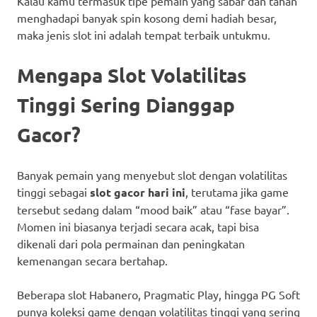
Kalau kamu termasuk tipe pemain yang sabar dan tahan
menghadapi banyak spin kosong demi hadiah besar,
maka jenis slot ini adalah tempat terbaik untukmu.
Mengapa Slot Volatilitas
Tinggi Sering Dianggap
Gacor?
Banyak pemain yang menyebut slot dengan volatilitas
tinggi sebagai
slot gacor hari ini
, terutama jika game
tersebut sedang dalam “mood baik” atau “fase bayar”.
Momen ini biasanya terjadi secara acak, tapi bisa
dikenali dari pola permainan dan peningkatan
kemenangan secara bertahap.
Beberapa slot Habanero, Pragmatic Play, hingga PG Soft
punya koleksi game dengan volatilitas tinggi yang sering