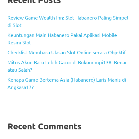
Review Game Wealth Inn: Slot Habanero Paling Simpel
di Slot
Keuntungan Main Habanero Pakai Aplikasi Mobile
Resmi Slot
Checklist Membaca Ulasan Slot Online secara Objektif
Mitos Akun Baru Lebih Gacor di Bukumimpi138: Benar
atau Salah?
Kenapa Game Bertema Asia (Habanero) Laris Manis di
Angkasa17?
Recent Comments