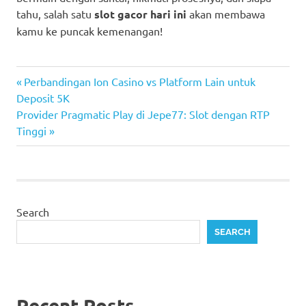
tahu, salah satu
slot gacor hari ini
akan membawa
kamu ke puncak kemenangan!
Previous
Post
Perbandingan Ion Casino vs Platform Lain untuk
Post:
Deposit 5K
navigation
Next
Provider Pragmatic Play di Jepe77: Slot dengan RTP
Post:
Tinggi
Search
SEARCH
Recent Posts