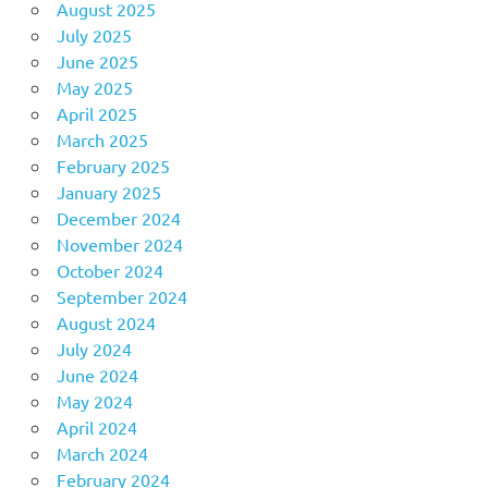
August 2025
July 2025
June 2025
May 2025
April 2025
March 2025
February 2025
January 2025
December 2024
November 2024
October 2024
September 2024
August 2024
July 2024
June 2024
May 2024
April 2024
March 2024
February 2024